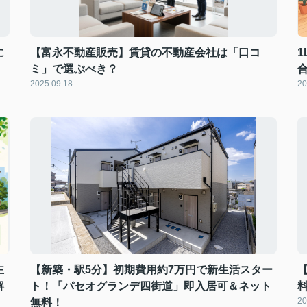
に
【富永不動産販売】賃貸の不動産会社は「口コ
ミ」で選ぶべき？
2025.09.18
20
主
【新築・駅5分】初期費用約7万円で新生活スター
解
ト！「パセオグランデ四街道」即入居可＆ネット
20
無料！