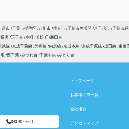
街道市
千葉市稲毛区
八街市
佐倉市
千葉市美浜区
八千代市
千葉市緑
長洲
王子台
幸町
若松町
勝田台
総武線
京成千葉線
外房線
内房線
京成本線
京成千原線
成田線
東葉
稲毛
西千葉
みつわ台
千葉中央
みどり台
トップページ
お客様の声一覧
会社概要
043-497-6591
アクセスマップ