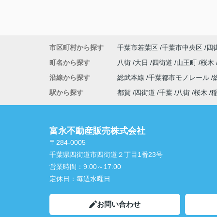
市区町村から探す
千葉市若葉区
千葉市中央区
四
町名から探す
八街
大日
四街道
山王町
桜木
沿線から探す
総武本線
千葉都市モノレール
駅から探す
都賀
四街道
千葉
八街
桜木
富永不動産販売株式会社
〒284-0005
千葉県四街道市四街道２丁目1番23号
営業時間：
9:00～17:00
定休日：
毎週水曜日
お問い合わせ