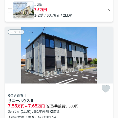
1-2階
7.5万円
1-2階 / 63.76㎡ / 2LDK
アパート
佐倉市石川
サニーハウスⅡ
7.55
7.65
万円～
万円
管理/共益費3,500円
35.79㎡ (1LDK) /築1年未満 /2階建
総武本線「佐倉」駅 徒歩17分