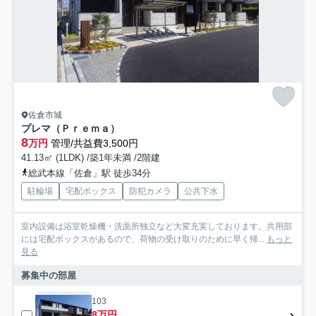
佐倉市城
プレマ（Ｐｒｅｍａ）
8
万円
管理/共益費3,500円
41.13㎡ (1LDK) /築1年未満 /2階建
総武本線「佐倉」駅 徒歩34分
駐輪場
宅配ボックス
防犯カメラ
公共下水
室内設備は浴室乾燥機・洗面所独立など大変充実しております。共用部
には宅配ボックスがあるので、荷物の受け取りのために早く帰...
もっと
見る
募集中の部屋
103
8万円