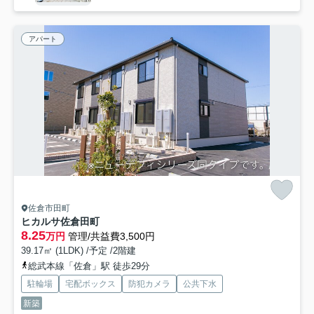
アパート
佐倉市田町
ヒカルサ佐倉田町
8.25
万円
管理/共益費3,500円
39.17㎡ (1LDK) /予定 /2階建
総武本線「佐倉」駅 徒歩29分
駐輪場
宅配ボックス
防犯カメラ
公共下水
新築