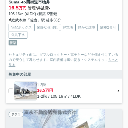
Sumai-to四街道市物井
16.5
万円
管理/共益費-
105.16㎡ (4LDK) /新築 /2階建
総武本線「佐倉」駅 徒歩56分
宅配ボックス
閑静な住宅地
好立地
静かな環境
駐車2台可
公共下水
新築
セキュリティ面は、ダブルロックキー・電子キーなどを備え付けている
ので安心して暮らせます。室内設備は追い焚き・システムキッ...
もっと
見る
募集中の部屋
1-2階
16.5万円
1-2階 / 105.16㎡ / 4LDK
テラス