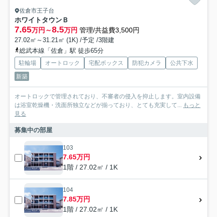
佐倉市王子台
ホワイトタウンＢ
7.65
8.5
万円～
万円
管理/共益費3,500円
27.02㎡～31.21㎡ (1K) /予定 /3階建
総武本線「佐倉」駅 徒歩65分
駐輪場
オートロック
宅配ボックス
防犯カメラ
公共下水
新築
オートロックで管理されており、不審者の侵入を抑止します。室内設備
は浴室乾燥機・洗面所独立などが揃っており、とても充実して...
もっと
見る
募集中の部屋
103
7.65万円
1階 / 27.02㎡ / 1K
104
7.85万円
1階 / 27.02㎡ / 1K