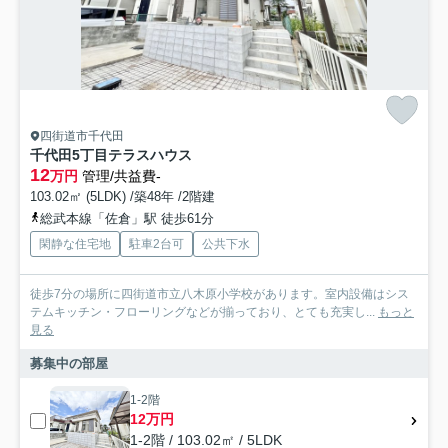
四街道市千代田
千代田5丁目テラスハウス
12
万円
管理/共益費-
103.02㎡ (5LDK) /築48年 /2階建
総武本線「佐倉」駅 徒歩61分
閑静な住宅地
駐車2台可
公共下水
徒歩7分の場所に四街道市立八木原小学校があります。室内設備はシス
テムキッチン・フローリングなどが揃っており、とても充実し...
もっと
見る
募集中の部屋
1-2階
12万円
1-2階 / 103.02㎡ / 5LDK