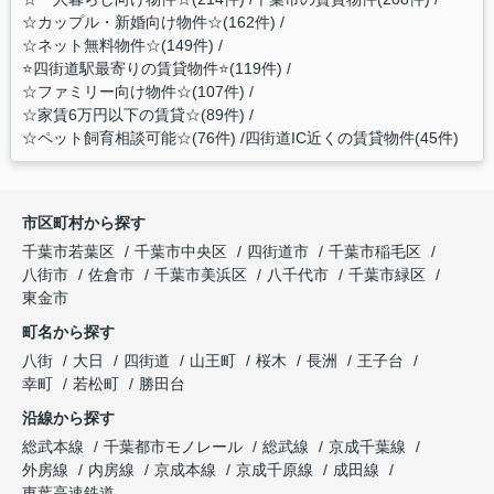
☆カップル・新婚向け物件☆(162件)
☆ネット無料物件☆(149件)
⭐️四街道駅最寄りの賃貸物件⭐️(119件)
☆ファミリー向け物件☆(107件)
☆家賃6万円以下の賃貸☆(89件)
☆ペット飼育相談可能☆(76件)
四街道IC近くの賃貸物件(45件)
市区町村から探す
千葉市若葉区
千葉市中央区
四街道市
千葉市稲毛区
八街市
佐倉市
千葉市美浜区
八千代市
千葉市緑区
東金市
町名から探す
八街
大日
四街道
山王町
桜木
長洲
王子台
幸町
若松町
勝田台
沿線から探す
総武本線
千葉都市モノレール
総武線
京成千葉線
外房線
内房線
京成本線
京成千原線
成田線
東葉高速鉄道