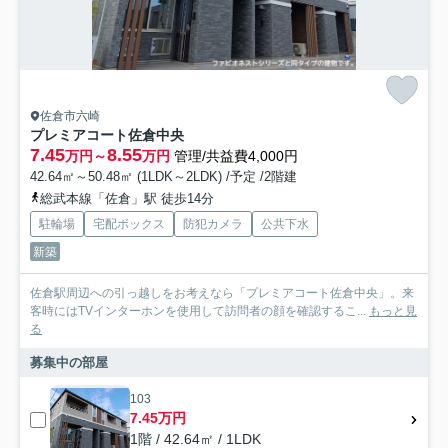
佐倉市六崎
プレミアコート佐倉中央
7.45
8.55
万円～
万円
管理/共益費4,000円
42.64㎡～50.48㎡ (1LDK～2LDK) /予定 /2階建
総武本線「佐倉」駅 徒歩14分
駐輪場
宅配ボックス
防犯カメラ
公共下水
新築
佐倉駅周辺への引っ越しをお考えなら「プレミアコート佐倉中央」。来
客時にはTVインターホンを使用して訪問者の顔を確認するこ...
もっと見
る
募集中の部屋
103
7.45万円
1階 / 42.64㎡ / 1LDK