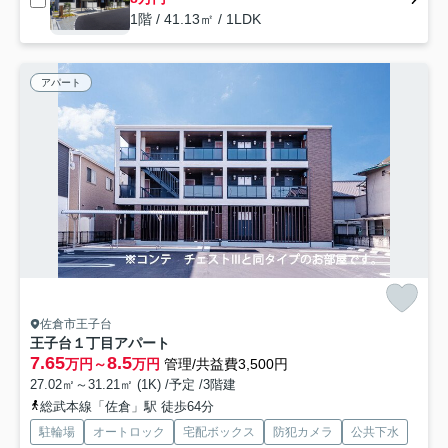
1階 / 41.13㎡ / 1LDK
アパート
佐倉市王子台
王子台１丁目アパート
7.65
8.5
万円～
万円
管理/共益費3,500円
27.02㎡～31.21㎡ (1K) /予定 /3階建
総武本線「佐倉」駅 徒歩64分
駐輪場
オートロック
宅配ボックス
防犯カメラ
公共下水