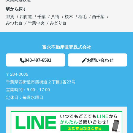
駅から探す
都賀
四街道
千葉
八街
桜木
稲毛
西千葉
みつわ台
千葉中央
みどり台
富永不動産販売株式会社
043-497-6591
お問い合わせ
〒284-0005
千葉県四街道市四街道２丁目1番23号
営業時間：
9:00～17:00
定休日：
毎週水曜日