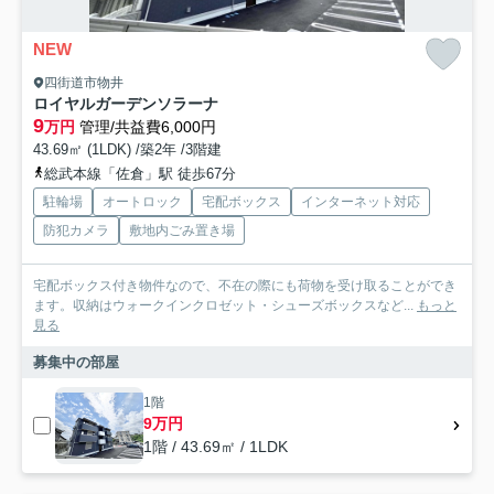
NEW
四街道市物井
ロイヤルガーデンソラーナ
9
万円
管理/共益費6,000円
43.69㎡ (1LDK) /築2年 /3階建
総武本線「佐倉」駅 徒歩67分
駐輪場
オートロック
宅配ボックス
インターネット対応
防犯カメラ
敷地内ごみ置き場
宅配ボックス付き物件なので、不在の際にも荷物を受け取ることができ
ます。収納はウォークインクロゼット・シューズボックスなど...
もっと
見る
募集中の部屋
1階
9万円
1階 / 43.69㎡ / 1LDK