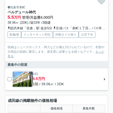
佐倉市表町
ベルデュール神代
5.5
万円
管理/共益費4,000円
39.06㎡ (2DK) /築33年 /3階建
総武本線「佐倉」駅 徒歩5分
京成バス「表町１丁目」バス停下車 徒歩1分
駐輪場
インターネット対応
外観タイル張り
公共下水
収納はシューズボックス・押入などが備え付けられているので、衣類や
日用品の収納に重宝します。身支度に必要となる様々なアイテ...
もっと
見る
募集中の部屋
101
5.5万円
1階 / 39.06㎡ / 2DK
成田線の掲載物件の価格相場
価格相場
募集件数