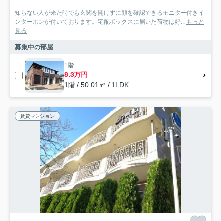
知らない人が来た時でも玄関を開けずに顔を確認できるモニター付きイ
ンターホンが付いております。宅配ボックスに届いた荷物は好...
もっと
見る
募集中の部屋
1階
8.3万円
1階 / 50.01㎡ / 1LDK
賃貸マンション