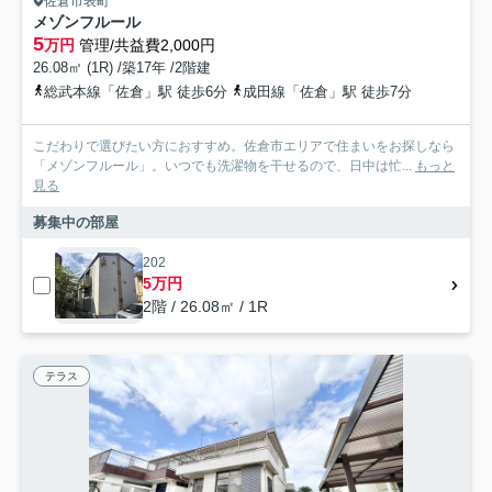
佐倉市表町
メゾンフルール
5
万円
管理/共益費2,000円
26.08㎡ (1R) /築17年 /2階建
総武本線「佐倉」駅 徒歩6分
成田線「佐倉」駅 徒歩7分
こだわりで選びたい方におすすめ。佐倉市エリアで住まいをお探しなら
「メゾンフルール」。いつでも洗濯物を干せるので、日中は忙...
もっと
見る
募集中の部屋
202
5万円
2階 / 26.08㎡ / 1R
テラス