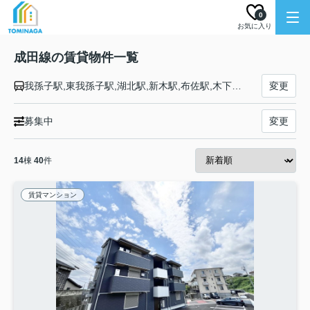
0
お気に入り
成田線の賃貸物件一覧
我孫子駅,東我孫子駅,湖北駅,新木駅,布佐駅,木下駅,小林駅,安食駅,下総松崎駅,佐倉駅,酒々井駅,成田駅,空港第２ビル駅,成田空港駅,久住駅,滑河駅,下総神崎駅,大戸駅,佐原駅,香取駅,水郷駅,小見川駅,笹川駅,下総橘駅,下総豊里駅,椎柴駅,松岸駅,銚子駅
変更
募集中
変更
14
棟
40
件
賃貸マンション