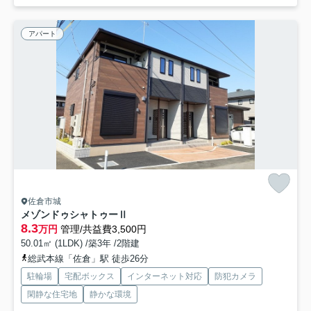
アパート
佐倉市城
メゾンドゥシャトゥーⅡ
8.3
万円
管理/共益費3,500円
50.01㎡ (1LDK) /築3年 /2階建
総武本線「佐倉」駅 徒歩26分
駐輪場
宅配ボックス
インターネット対応
防犯カメラ
閑静な住宅地
静かな環境