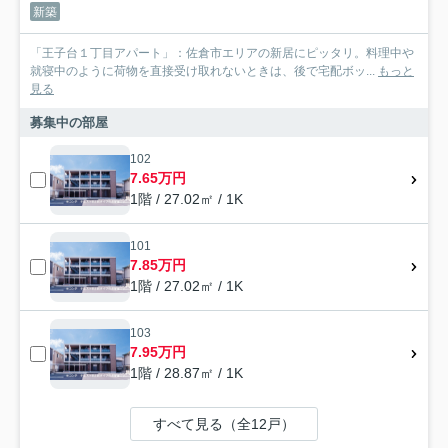
新築
「王子台１丁目アパート」：佐倉市エリアの新居にピッタリ。料理中や
就寝中のように荷物を直接受け取れないときは、後で宅配ボッ...
もっと
見る
募集中の部屋
102
7.65万円
1階 / 27.02㎡ / 1K
101
7.85万円
1階 / 27.02㎡ / 1K
103
7.95万円
1階 / 28.87㎡ / 1K
すべて見る（全12戸）