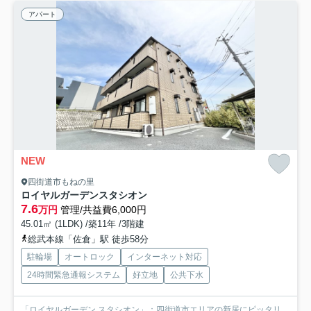
アパート
NEW
四街道市もねの里
ロイヤルガーデンスタシオン
7.6
万円
管理/共益費6,000円
45.01㎡ (1LDK) /築11年 /3階建
総武本線「佐倉」駅 徒歩58分
駐輪場
オートロック
インターネット対応
24時間緊急通報システム
好立地
公共下水
「ロイヤルガーデン スタシオン」：四街道市エリアの新居にピッタリ。