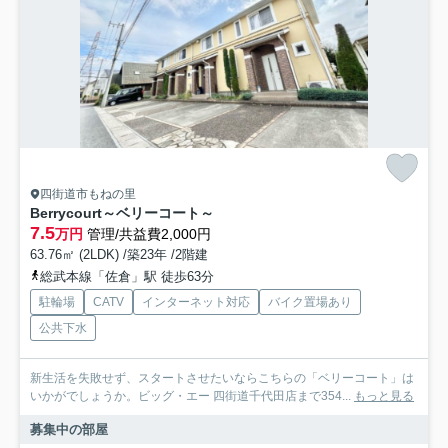
四街道市もねの里
Berrycourt～ベリーコート～
7.5
万円
管理/共益費2,000円
63.76㎡ (2LDK) /築23年 /2階建
総武本線「佐倉」駅 徒歩63分
駐輪場
CATV
インターネット対応
バイク置場あり
公共下水
新生活を失敗せず、スタートさせたいならこちらの「ベリーコート」は
いかがでしょうか。ビッグ・エー 四街道千代田店まで354...
もっと見る
募集中の部屋