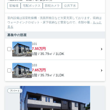
駐輪場
宅配ボックス
防犯カメラ
公共下水
室内設備は浴室乾燥機・洗面所独立など大変充実しております。収納は
ウォークインクロゼット・床下収納など豊富なので、衣類や履...
もっと
見る
募集中の部屋
101
7.55万円
1階 / 35.79㎡ / 1LDK
103
7.65万円
1階 / 35.79㎡ / 1LDK
アパート