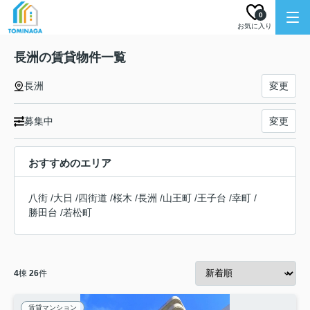
0
お気に入り
長洲の賃貸物件一覧
長洲
変更
募集中
変更
おすすめのエリア
八街
/
大日
/
四街道
/
桜木
/
長洲
/
山王町
/
王子台
/
幸町
/
勝田台
/
若松町
4
棟
26
件
賃貸マンション