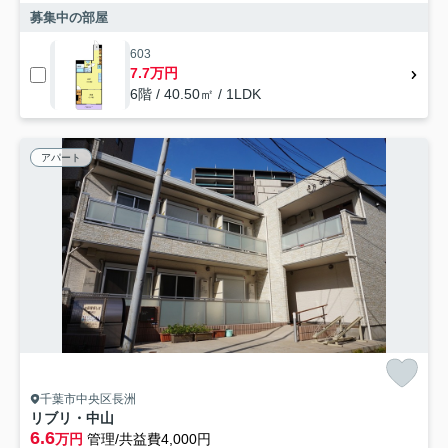
募集中の部屋
603
7.7万円
6階 / 40.50㎡ / 1LDK
アパート
千葉市中央区長洲
リブリ・中山
6.6
万円
管理/共益費4,000円