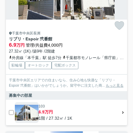
千葉市中央区長洲
リブリ・Espoir 弐番館
6.9
万円
管理/共益費4,000円
27.32㎡ (1K) /築9年 /2階建
外房線「本千葉」駅 徒歩7分
千葉都市モノレール「県庁前」駅 徒歩7分
駐輪場
オートロック
宅配ボックス
千葉市中央区エリアでの住まいなら、住み心地も快適な「リブリ・
Espoir 弐番館」はいかがでしょうか。留守中に注文した商...
もっと見る
募集中の部屋
103
6.9万円
1階 / 27.32㎡ / 1K