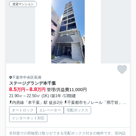
賃貸マンション
千葉市中央区長洲
ステージグランデ本千葉
8.5
8.8
万円～
万円
管理/共益費11,000円
21.90㎡～22.50㎡ (1K) /築1年 /13階建
内房線「本千葉」駅 徒歩2分
千葉都市モノレール「県庁前」駅 徒歩3分
オートロック
エレベーター
宅配ボックス
インターネット対応
非対面での荷物受け取りができる宅配ボックス付きの物件です。室内設