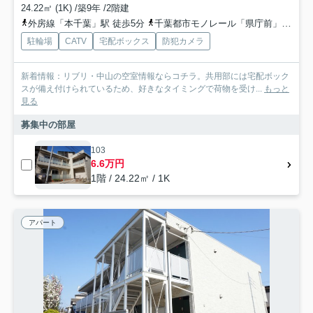
24.22㎡ (1K) /築9年 /2階建
外房線「本千葉」駅 徒歩5分
千葉都市モノレール「県庁前」駅 徒歩4分
駐輪場
CATV
宅配ボックス
防犯カメラ
新着情報：リブリ・中山の空室情報ならコチラ。共用部には宅配ボック
スが備え付けられているため、好きなタイミングで荷物を受け...
もっと
見る
募集中の部屋
103
6.6万円
1階 / 24.22㎡ / 1K
アパート