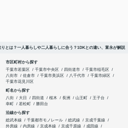
間取りとは？一人暮らしや二人暮らしに合う？1DKとの違い、富永が解説
市区町村から探す
千葉市若葉区
千葉市中央区
四街道市
千葉市稲毛区
八街市
佐倉市
千葉市美浜区
八千代市
千葉市緑区
千葉市花見川区
町名から探す
八街
大日
四街道
桜木
長洲
山王町
王子台
幸町
若松町
勝田台
沿線から探す
総武本線
千葉都市モノレール
総武線
京成千葉線
外房線
内房線
京成本線
京成千原線
成田線