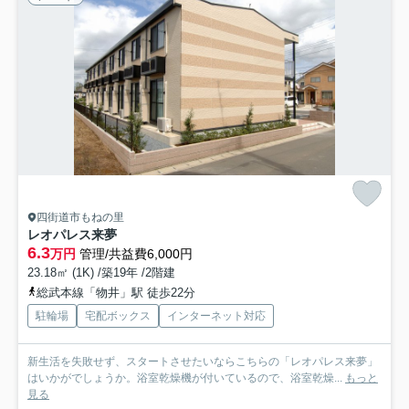
四街道市もねの里
レオパレス来夢
6.3
万円
管理/共益費6,000円
23.18㎡ (1K) /築19年 /2階建
総武本線「物井」駅 徒歩22分
駐輪場
宅配ボックス
インターネット対応
新生活を失敗せず、スタートさせたいならこちらの「レオパレス来夢」
はいかがでしょうか。浴室乾燥機が付いているので、浴室乾燥...
もっと
見る