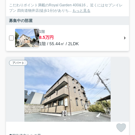
こだわりポイント満載のRoyal Garden 400&16 。近くにはセブンイレ
ブン 四街道物井店(徒歩1分)がありち...
もっと見る
募集中の部屋
1階
8.5万円
1階 / 55.44㎡ / 2LDK
アパート