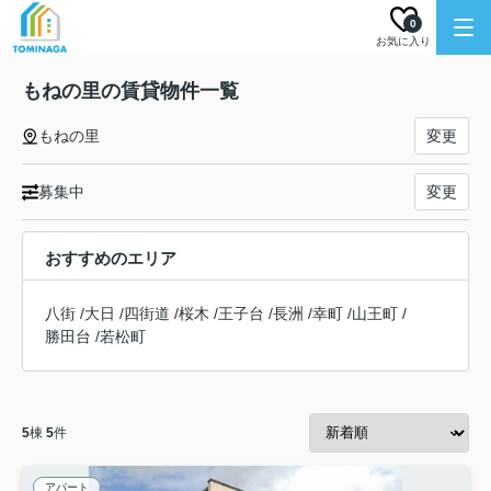
0
お気に入り
もねの里の賃貸物件一覧
もねの里
変更
募集中
変更
おすすめのエリア
八街
/
大日
/
四街道
/
桜木
/
王子台
/
長洲
/
幸町
/
山王町
/
勝田台
/
若松町
5
棟
5
件
アパート