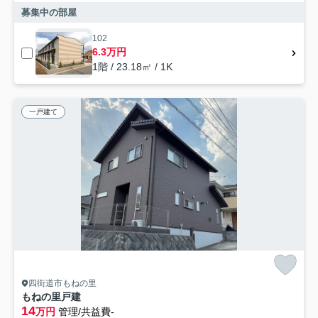
募集中の部屋
102
6.3万円
1階 / 23.18㎡ / 1K
一戸建て
四街道市もねの里
もねの里戸建
14
万円
管理/共益費-