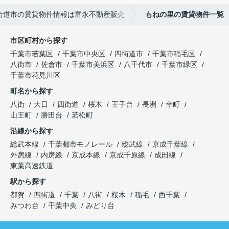
街道市の賃貸物件情報は富永不動産販売
もねの里の賃貸物件一覧
市区町村から探す
千葉市若葉区
千葉市中央区
四街道市
千葉市稲毛区
八街市
佐倉市
千葉市美浜区
八千代市
千葉市緑区
千葉市花見川区
町名から探す
八街
大日
四街道
桜木
王子台
長洲
幸町
山王町
勝田台
若松町
沿線から探す
総武本線
千葉都市モノレール
総武線
京成千葉線
外房線
内房線
京成本線
京成千原線
成田線
東葉高速鉄道
駅から探す
都賀
四街道
千葉
八街
桜木
稲毛
西千葉
みつわ台
千葉中央
みどり台