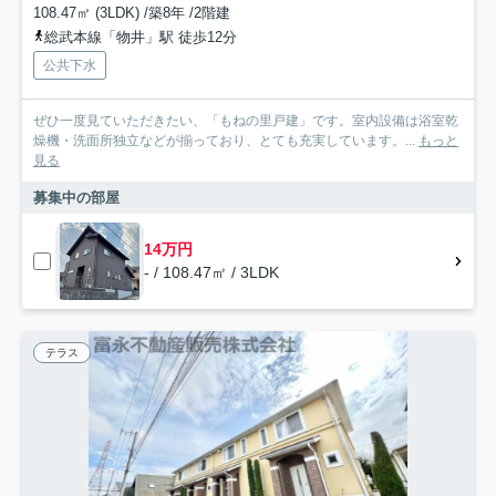
108.47㎡ (3LDK) /築8年 /2階建
総武本線「物井」駅 徒歩12分
公共下水
ぜひ一度見ていただきたい、「もねの里戸建」です。室内設備は浴室乾
燥機・洗面所独立などが揃っており、とても充実しています。...
もっと
見る
募集中の部屋
14万円
- / 108.47㎡ / 3LDK
テラス