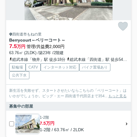
四街道市もねの里
Berrycourt～ベリーコート～
7.5
万円
管理/共益費2,000円
63.76㎡ (2LDK) /築23年 /2階建
総武本線「物井」駅 徒歩18分
総武本線「四街道」駅 徒歩54分
総
駐輪場
CATV
インターネット対応
バイク置場あり
公共下水
新生活を失敗せず、スタートさせたいならこちらの「ベリーコート」は
いかがでしょうか。ビッグ・エー 四街道千代田店まで354...
もっと見る
募集中の部屋
1-2階
7.5万円
1-2階 / 63.76㎡ / 2LDK