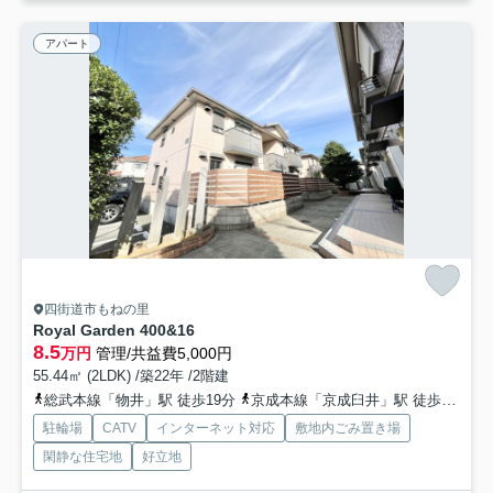
アパート
四街道市もねの里
Royal Garden 400&16
8.5
万円
管理/共益費5,000円
55.44㎡ (2LDK) /築22年 /2階建
総武本線「物井」駅 徒歩19分
京成本線「京成臼井」駅 徒歩54分
駐輪場
CATV
インターネット対応
敷地内ごみ置き場
閑静な住宅地
好立地