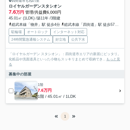
四街道市もねの里
ロイヤルガーデンスタシオン
7.6
万円
管理/共益費6,000円
45.01㎡ (1LDK) /築11年 /3階建
総武本線「物井」駅 徒歩4分
総武本線「四街道」駅 徒歩57分
総武
駐輪場
オートロック
インターネット対応
24時間緊急通報システム
好立地
公共下水
「ロイヤルガーデン スタシオン」：四街道市エリアの新居にピッタリ。
化粧品や洗面道具といった小物もスッキリまとめて収納でき...
もっと見
る
募集中の部屋
1階
7.6万円
1階 / 45.01㎡ / 1LDK
1