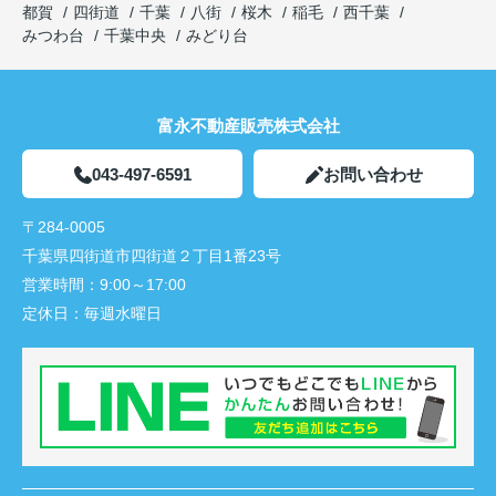
都賀
四街道
千葉
八街
桜木
稲毛
西千葉
みつわ台
千葉中央
みどり台
富永不動産販売株式会社
043-497-6591
お問い合わせ
〒284-0005
千葉県四街道市四街道２丁目1番23号
営業時間：
9:00～17:00
定休日：
毎週水曜日