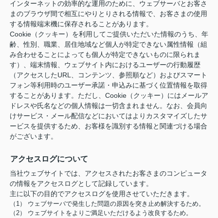
インターネットの効率的な運用のために、ウェブサーバとお客さ
まのブラウザ間で相互にやりとりされる情報で、お客さまの使用
する情報端末機に保存されることがあります。
Cookie（クッキー）を利用してご提供いただいた情報のうち、年
齢、性別、職業、居住地域など個人が特定できない属性情報（組
み合わせることによっても個人が特定できないものに限られま
す）、端末情報、ウェブサイト内におけるユーザーの行動履歴
（アクセスしたURL、コンテンツ、参照順など）およびスマート
フォン等利用時のユーザー承諾・申込みに基づく位置情報を取得
することがあります。ただし、Cookie（クッキー）にはメールア
ドレスや氏名などの個人情報は一切含まれません。なお、会員向
けサービス・メール配信などにおいてはよりカスタマイズしたサ
ービスを提供するため、お客様を識別する情報と関連づける場合
がございます。
アクセスログについて
当社ウェブサイトでは、アクセスされたお客さまのコンピュータ
の情報をアクセスログとして記録しています。
主に以下の目的でアクセスログを使用させていただきます。
（1） ウェブサーバで発生した問題の原因を突き止め解決するため。
（2） ウェブサイトをよりご満足いただけるよう改良するため。