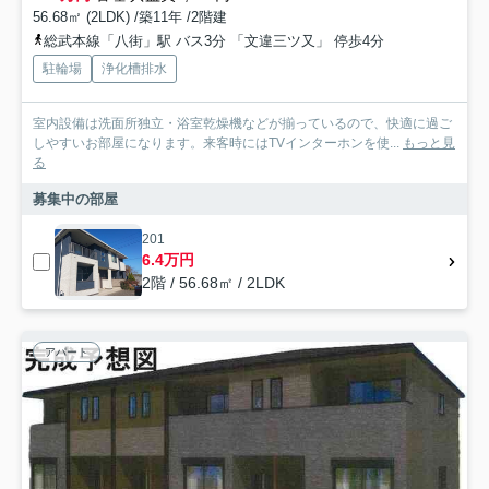
56.68㎡ (2LDK) /築11年 /2階建
総武本線「八街」駅 バス3分 「文違三ツ又」 停歩4分
駐輪場
浄化槽排水
室内設備は洗面所独立・浴室乾燥機などが揃っているので、快適に過ご
しやすいお部屋になります。来客時にはTVインターホンを使...
もっと見
る
募集中の部屋
201
6.4万円
2階 / 56.68㎡ / 2LDK
アパート