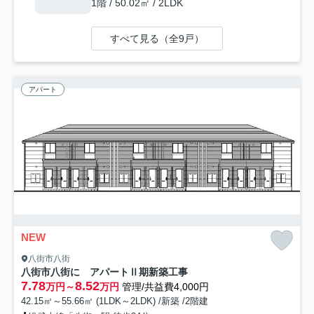
1階 / 50.02㎡ / 2LDK
すべて見る（全9戸）
アパート
NEW
八街市八街
八街市八街に アパートⅡ期新築工事
7.78
8.52
万円～
万円
管理/共益費4,000円
42.15㎡～55.66㎡ (1LDK～2LDK) /新築 /2階建