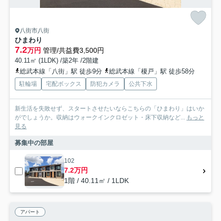
八街市八街
ひまわり
7.2
万円
管理/共益費3,500円
40.11㎡ (1LDK) /築2年 /2階建
総武本線「八街」駅 徒歩9分
総武本線「榎戸」駅 徒歩58分
駐輪場
宅配ボックス
防犯カメラ
公共下水
新生活を失敗せず、スタートさせたいならこちらの「ひまわり」はいか
がでしょうか。収納はウォークインクロゼット・床下収納など...
もっと
見る
募集中の部屋
102
7.2万円
1階 / 40.11㎡ / 1LDK
アパート