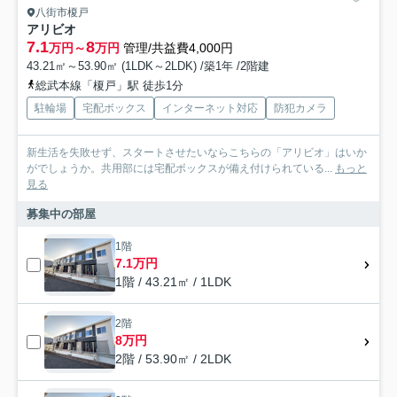
八街市榎戸
アリビオ
7.1
8
万円～
万円
管理/共益費4,000円
43.21㎡～53.90㎡ (1LDK～2LDK) /築1年 /2階建
総武本線「榎戸」駅 徒歩1分
駐輪場
宅配ボックス
インターネット対応
防犯カメラ
新生活を失敗せず、スタートさせたいならこちらの「アリビオ」はいか
がでしょうか。共用部には宅配ボックスが備え付けられている...
もっと
見る
募集中の部屋
1階
7.1万円
1階 / 43.21㎡ / 1LDK
2階
8万円
2階 / 53.90㎡ / 2LDK