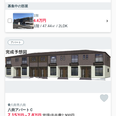
募集中の部屋
1階
6.6万円
1階 / 47.44㎡ / 2LDK
アパート
八街市八街
八街アパートＣ
7.15
7.8
万円～
万円
管理/共益費2,900円