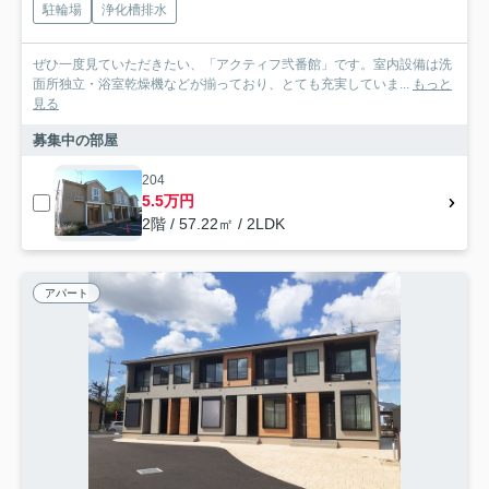
駐輪場
浄化槽排水
ぜひ一度見ていただきたい、「アクティフ弐番館」です。室内設備は洗
面所独立・浴室乾燥機などが揃っており、とても充実していま...
もっと
見る
募集中の部屋
204
5.5万円
2階 / 57.22㎡ / 2LDK
アパート