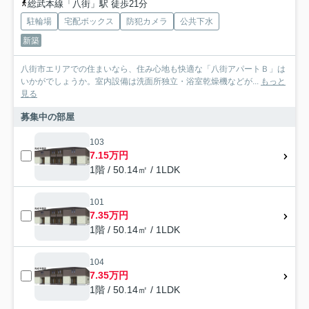
総武本線「八街」駅 徒歩21分
駐輪場
宅配ボックス
防犯カメラ
公共下水
新築
八街市エリアでの住まいなら、住み心地も快適な「八街アパートＢ」は
いかがでしょうか。室内設備は洗面所独立・浴室乾燥機などが...
もっと
見る
募集中の部屋
103
7.15万円
1階 / 50.14㎡ / 1LDK
101
7.35万円
1階 / 50.14㎡ / 1LDK
104
7.35万円
1階 / 50.14㎡ / 1LDK