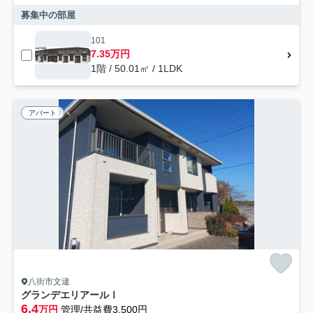
募集中の部屋
101
7.35万円
1階 / 50.01㎡ / 1LDK
アパート
八街市文違
グランデエリアールⅠ
6.4
万円
管理/共益費3,500円