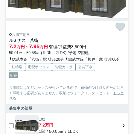
八街市朝日
ルミナス 八街
7.2
7.95
万円～
万円
管理/共益費3,500円
50.01㎡～59.58㎡ (1LDK～2LDK) /予定 /2階建
総武本線「八街」駅 徒歩20分
総武本線「榎戸」駅 徒歩66分
駐輪場
宅配ボックス
防犯カメラ
公共下水
新築
共用部には宅配ボックスが付いているので、荷物の受け取りのために早
く帰宅する必要がありません。収納はウォークインクロゼット...
もっと
見る
募集中の部屋
102
7.2万円
1階 / 50.05㎡ / 1LDK