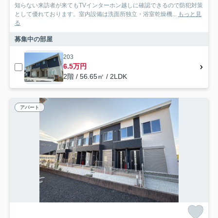
知らない来訪者が来てもTVインターホン越しに確認できるので防犯対策
として優れております。室内設備は洗面所独立・浴室乾燥機...
もっと見
る
募集中の部屋
203
6.5万円
2階 / 56.65㎡ / 2LDK
アパート