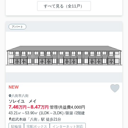
すべて見る（全11戸）
アパート
NEW
八街市八街
ソレイユ メイ
7.46
8.47
万円～
万円
管理/共益費4,000円
43.21㎡～53.90㎡ (1LDK～2LDK) /新築 /2階建
総武本線「八街」駅 徒歩21分
駐輪場
宅配ボックス
インターネット対応