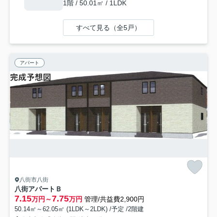
1階 / 50.01㎡ / 1LDK
すべて見る（全5戸）
アパート
八街市八街
八街アパートＢ
7.15
7.75
万円～
万円
管理/共益費2,900円
50.14㎡～62.05㎡ (1LDK～2LDK) /予定 /2階建