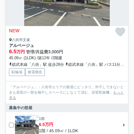
NEW
八街市文違
アルページュ
6.5
万円
管理/共益費3,000円
45.09㎡ (1LDK) /築12年 /2階建
総武本線「八街」駅 徒歩28分
総武本線「八街」駅 バス11分 「富山入口」 停歩2分
駐輪場
耐震構造
「アルページュ」：八街市エリアの新居にピッタリ。外干しできないと
きも居室の一部を物干しスペースにしなくて済む、浴室乾燥機...
もっと
見る
募集中の部屋
1階
6.5万円
1階 / 45.09㎡ / 1LDK