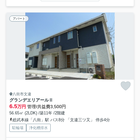
アパート
八街市文違
グランデエリアールⅡ
6.5
万円
管理/共益費3,500円
56.65㎡ (2LDK) /築11年 /2階建
総武本線「八街」駅 バス8分 「文違三ツ又」 停歩4分
駐輪場
浄化槽排水