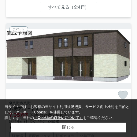
すべて見る（全4戸）
アパート
八街市八街
当サイトでは、お客様の当サイト利用状況把握、サービス向上検討を目的と
八街アパートＡ
して、クッキー（Cookie）を使用しています。
7.35
万円
管理/共益費2,900円
詳しくは、当社の
「Cookieの取扱いについて」
をご確認ください。
50.14㎡ (1LDK) /予定 /2階建
閉じる
総武本線「八街」駅 徒歩21分
駐輪場
宅配ボックス
防犯カメラ
公共下水