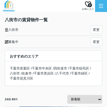
0
お気に入り
八街市の賃貸物件一覧
八街市
変更
募集中
変更
おすすめのエリア
千葉市若葉区
/
千葉市中央区
/
四街道市
/
千葉市稲毛区
/
八街市
/
佐倉市
/
千葉市美浜区
/
八千代市
/
千葉市緑区
/
千葉市花見川区
24
棟
89
件