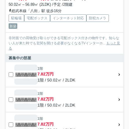
50.02㎡～56.89㎡ (2LDK) /予定 /2階建
総武本線「八街」駅 徒歩16分
駐輪場
宅配ボックス
インターネット対応
防犯カメラ
新築
非対面での荷物受け取りができる宅配ボックス付きの物件です。知らな
い人が来た時でも玄関を開ける必要がなくなるTVインターホ...
もっと見
る
募集中の部屋
1階
7.82万円
1階 / 50.02㎡ / 2LDK
1階
7.82万円
1階 / 50.02㎡ / 2LDK
1階
7.82万円