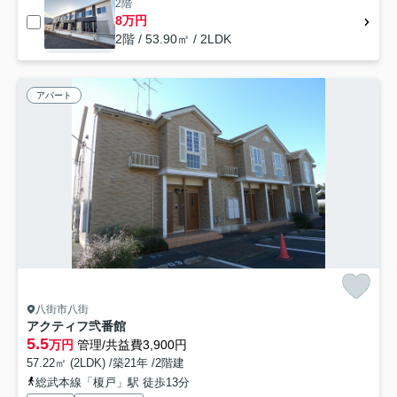
2階
8万円
2階 / 53.90㎡ / 2LDK
アパート
八街市八街
アクティフ弐番館
5.5
万円
管理/共益費3,900円
57.22㎡ (2LDK) /築21年 /2階建
総武本線「榎戸」駅 徒歩13分