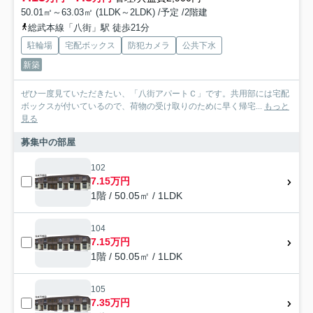
50.01㎡～63.03㎡ (1LDK～2LDK) /予定 /2階建
総武本線「八街」駅 徒歩21分
駐輪場
宅配ボックス
防犯カメラ
公共下水
新築
ぜひ一度見ていただきたい、「八街アパートＣ」です。共用部には宅配
ボックスが付いているので、荷物の受け取りのために早く帰宅...
もっと
見る
募集中の部屋
102
7.15万円
1階 / 50.05㎡ / 1LDK
104
7.15万円
1階 / 50.05㎡ / 1LDK
105
7.35万円