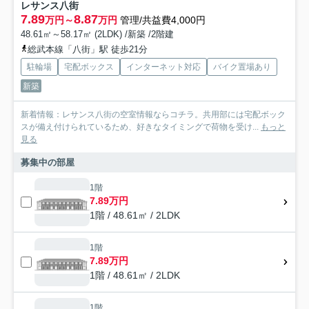
レサンス八街
7.89
8.87
万円～
万円
管理/共益費4,000円
48.61㎡～58.17㎡ (2LDK) /新築 /2階建
総武本線「八街」駅 徒歩21分
駐輪場
宅配ボックス
インターネット対応
バイク置場あり
新築
新着情報：レサンス八街の空室情報ならコチラ。共用部には宅配ボック
スが備え付けられているため、好きなタイミングで荷物を受け...
もっと
見る
募集中の部屋
1階
7.89万円
1階 / 48.61㎡ / 2LDK
1階
7.89万円
1階 / 48.61㎡ / 2LDK
1階