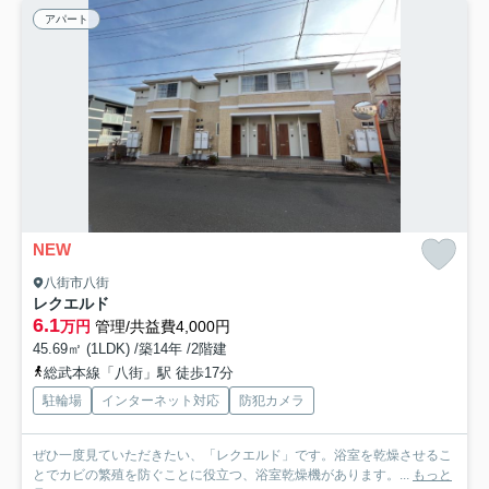
アパート
NEW
八街市八街
レクエルド
6.1
万円
管理/共益費4,000円
45.69㎡ (1LDK) /築14年 /2階建
総武本線「八街」駅 徒歩17分
駐輪場
インターネット対応
防犯カメラ
ぜひ一度見ていただきたい、「レクエルド」です。浴室を乾燥させるこ
とでカビの繁殖を防ぐことに役立つ、浴室乾燥機があります。...
もっと