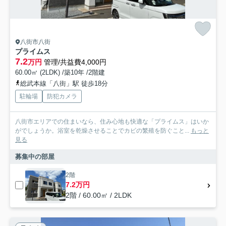
八街市八街
プライムス
7.2
万円
管理/共益費4,000円
60.00㎡ (2LDK) /築10年 /2階建
総武本線「八街」駅 徒歩18分
駐輪場
防犯カメラ
八街市エリアでの住まいなら、住み心地も快適な「プライムス」はいか
がでしょうか。浴室を乾燥させることでカビの繁殖を防ぐこと...
もっと
見る
募集中の部屋
2階
7.2万円
2階 / 60.00㎡ / 2LDK