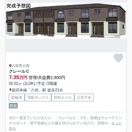
八街市八街
クレールＣ
7.35
万円
管理/共益費2,900円
50.01㎡ (1LDK) /予定 /2階建
総武本線「八街」駅 徒歩21分
駐輪場
宅配ボックス
防犯カメラ
公共下水
新築
ぜひ一度見ていただきたい、「クレールＣ」です。収納はウォークイン
クロゼット・床下収納などが備え付けられているので、衣類や...
もっと
見る