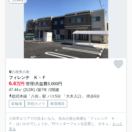
アパート
八街市八街
フィレンテ Ｋ・Ｆ
6.6
万円
管理/共益費3,000円
47.44㎡ (2LDK) /築7年 /2階建
総武本線「八街」駅 バス5分 「大木入口」 停歩6分
駐輪場
防犯カメラ
耐震構造
八街市エリアでの住まいなら、住み心地も快適な「フィレンテ Ｋ・
Ｆ」はいかがでしょうか。TVインターフォンを設置し、セキュ...
もっと
見る