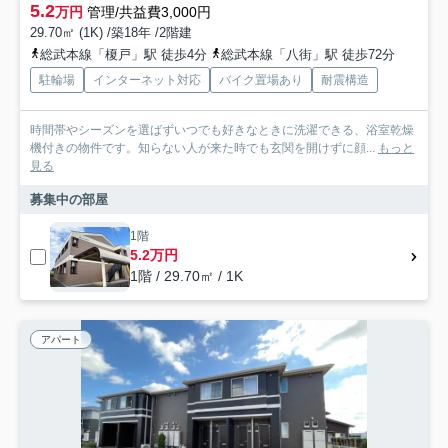
5.2
万円
管理/共益費3,000円
29.70㎡ (1K) /築18年 /2階建
総武本線「榎戸」駅 徒歩4分
総武本線「八街」駅 徒歩72分
駐輪場
インターネット対応
バイク置場あり
耐震構造
時間帯やシーズンを選ばずいつでも好きなときに洗濯できる、浴室乾燥
機付きの物件です。知らない人が来た時でも玄関を開けずに顔...
もっと
見る
募集中の部屋
1階
5.2万円
1階 / 29.70㎡ / 1K
アパート