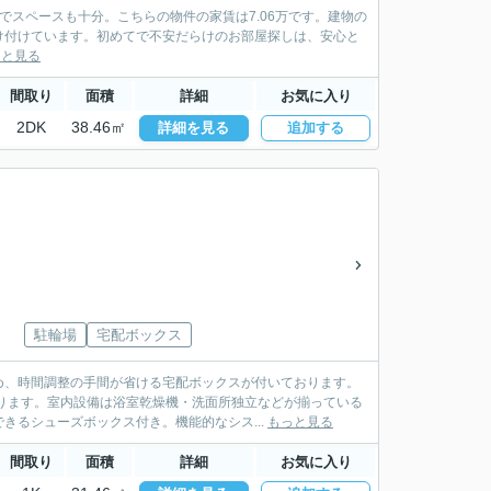
でスペースも十分。こちらの物件の家賃は7.06万です。建物の
け付けています。初めてで不安だらけのお部屋探しは、安心と
っと見る
間取り
面積
詳細
お気に入り
2DK
38.46㎡
詳細を見る
追加する
駐輪場
宅配ボックス
め、時間調整の手間が省ける宅配ボックスが付いております。
ります。室内設備は浴室乾燥機・洗面所独立などが揃っている
きるシューズボックス付き。機能的なシス...
もっと見る
間取り
面積
詳細
お気に入り