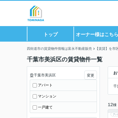
トップ
オーナー様はこち
四街道市の賃貸物件情報は富永不動産販売
【賃貸】を市
千葉市美浜区の賃貸物件一覧
お
千葉市美浜区
変更
アパート
千
マンション
12
棟
一戸建て
アパ