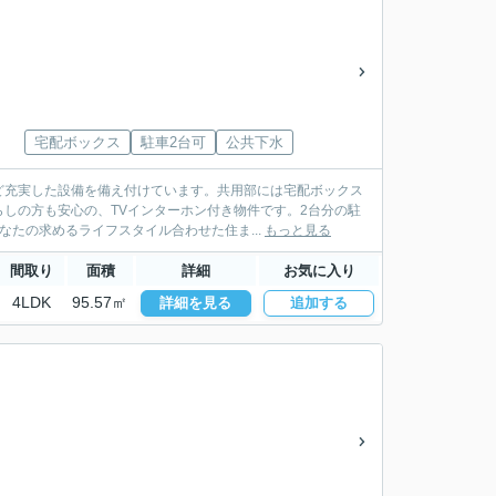
宅配ボックス
駐車2台可
公共下水
ど充実した設備を備え付けています。共用部には宅配ボックス
しの方も安心の、TVインターホン付き物件です。2台分の駐
たの求めるライフスタイル合わせた住ま...
もっと見る
間取り
面積
詳細
お気に入り
4LDK
95.57㎡
詳細を見る
追加する