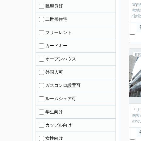
室内
眺望良好
敷地
信頼の
二世帯住宅
フリーレント
カードキー
賃貸
オープンハウス
外国人可
ガスコンロ設置可
ルームシェア可
「リ
学生向け
来客
ので
カップル向け
女性向け