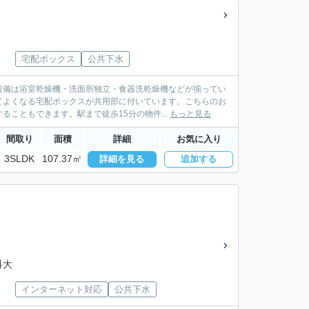
宅配ボックス
公共下水
設備は浴室乾燥機・洗面所独立・食器洗乾燥機などが揃ってい
てよくなる宅配ボックスが共用部に付いています。こちらのお
こともできます。駅まで徒歩15分の物件...
もっと見る
間取り
面積
詳細
お気に入り
3SLDK
107.37㎡
詳細を見る
追加する
科大
インターネット対応
公共下水