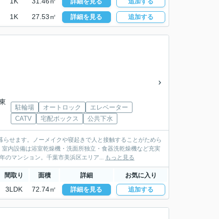
1K
31.46㎡
詳細を見る
追加する
1K
27.53㎡
詳細を見る
追加する
東
駐輪場
オートロック
エレベーター
CATV
宅配ボックス
公共下水
暮らせます。ノーメイクや寝起きで人と接触することがためら
。室内設備は浴室乾燥機・洗面所独立・食器洗乾燥機など充実
年のマンション。千葉市美浜区エリア...
もっと見る
間取り
面積
詳細
お気に入り
3LDK
72.74㎡
詳細を見る
追加する