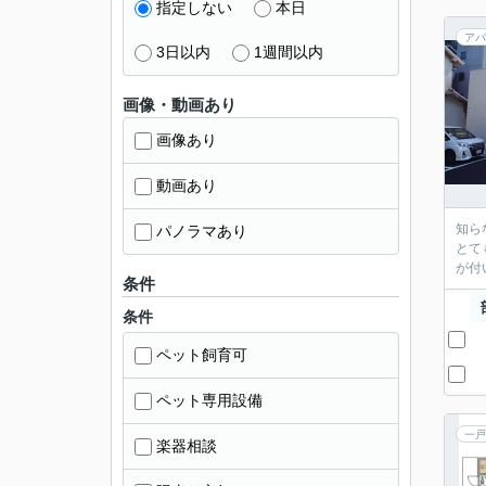
指定しない
本日
アパ
3日以内
1週間以内
画像・動画あり
画像あり
動画あり
知ら
パノラマあり
とて
が付
条件
条件
ペット飼育可
ペット専用設備
一戸
楽器相談