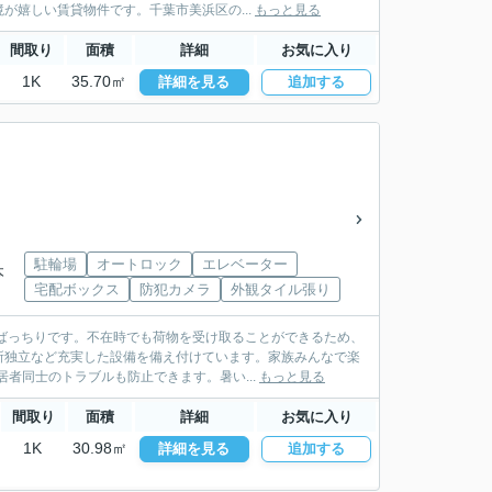
嬉しい賃貸物件です。千葉市美浜区の...
もっと見る
間取り
面積
詳細
お気に入り
1K
35.70㎡
詳細を見る
追加する
駐輪場
オートロック
エレベーター
本
宅配ボックス
防犯カメラ
外観タイル張り
ばっちりです。不在時でも荷物を受け取ることができるため、
所独立など充実した設備を備え付けています。家族みんなで楽
者同士のトラブルも防止できます。暑い...
もっと見る
間取り
面積
詳細
お気に入り
1K
30.98㎡
詳細を見る
追加する