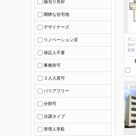
陽当り良好
閑静な住宅地
デザイナーズ
モニ
リノベーション済
るの
部屋
保証人不要
事務所可
２人入居可
賃貸
バリアフリー
分割可
分譲タイプ
管理人常駐