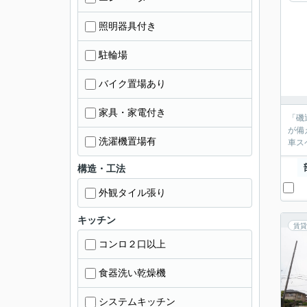
照明器具付き
駐輪場
バイク置場あり
家具・家電付き
「磯
が備
洗濯機置場有
車ス
構造・工法
外観タイル張り
キッチン
賃貸
コンロ２口以上
食器洗い乾燥機
システムキッチン