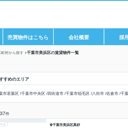
ら
売買物件はこちら
会社概要
採
千葉市美浜区の賃貸物件一覧
区町村から探す
すすめのエリア
葉市若葉区
/
千葉市中央区
/
四街道市
/
千葉市稲毛区
/
八街市
/
佐倉市
/
千
37
件
ート
千葉市美浜区
真砂