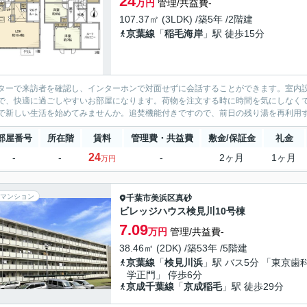
24
万円
管理/共益費-
107.37㎡ (3LDK) /築5年 /2階建
京葉線
「
稲毛海岸
」駅 徒歩15分
ターで来訪者を確認し、インターホンで対面せずに会話することができます。室内
で、快適に過ごしやすいお部屋になります。荷物を注文する時に時間を気にしなく
で新しい生活を始めてみませんか。追焚機能付きですので、前日の残り湯を再利用する
部屋番号
所在階
賃料
管理費・共益費
敷金/保証金
礼金
24
-
-
-
2ヶ月
1ヶ月
万円
マンション
千葉市美浜区
真砂
ビレッジハウス検見川10号棟
7.09
万円
管理/共益費-
38.46㎡ (2DK) /築53年 /5階建
京葉線
「
検見川浜
」駅 バス5分 「東京歯
学正門」 停歩6分
京成千葉線
「
京成稲毛
」駅 徒歩29分