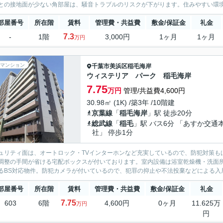
との接地面が少ない角部屋は、騒音トラブルのリスクが下がります。住みやすい環境が
部屋番号
所在階
賃料
管理費・共益費
敷金/保証金
礼金
7.3
-
1階
3,000円
1ヶ月
1ヶ月
万円
マンション
千葉市美浜区
稲毛海岸
ウィステリア パーク 稲毛海岸
7.75
万円
管理/共益費4,600円
30.98㎡ (1K) /築3年 /10階建
京葉線
「
稲毛海岸
」駅 徒歩20分
総武線
「
稲毛
」駅 バス6分 「あすか交通
社」 停歩1分
ュリティ面は、オートロック・TVインターホンなど充実しているので、防犯対策も
調整の手間が省ける宅配ボックスが付いております。室内設備は浴室乾燥機・洗面
るBS対応物件。防犯カメラが付いているので、犯罪の抑止や不法投棄などによる入居
部屋番号
所在階
賃料
管理費・共益費
敷金/保証金
礼金
7.75
603
6階
4,600円
0ヶ月
11.625万
万円
円