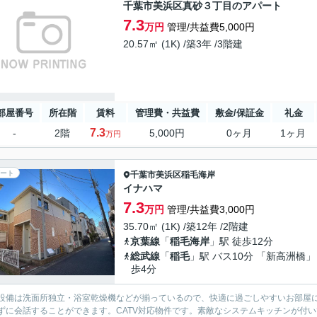
千葉市美浜区真砂３丁目のアパート
7.3
万円
管理/共益費5,000円
20.57㎡ (1K) /築3年 /3階建
部屋番号
所在階
賃料
管理費・共益費
敷金/保証金
礼金
7.3
-
2階
5,000円
0ヶ月
1ヶ月
万円
ート
千葉市美浜区
稲毛海岸
イナハマ
7.3
万円
管理/共益費3,000円
35.70㎡ (1K) /築12年 /2階建
京葉線
「
稲毛海岸
」駅 徒歩12分
総武線
「
稲毛
」駅 バス10分 「新高洲橋」
歩4分
設備は洗面所独立・浴室乾燥機などが揃っているので、快適に過ごしやすいお部屋
ずに会話することができます。CATV対応物件です。素敵なシステムキッチンが付