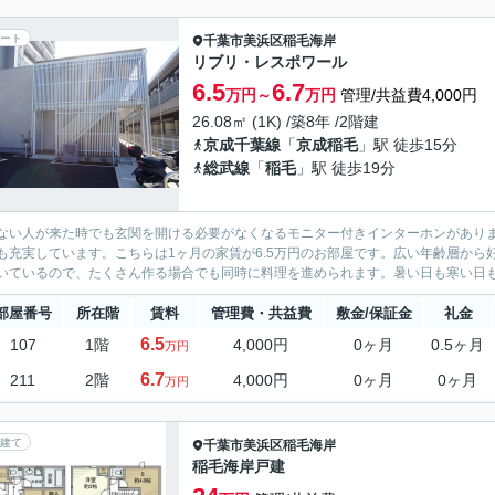
ート
千葉市美浜区
稲毛海岸
リブリ・レスポワール
6.5
6.7
万円～
万円
管理/共益費4,000円
26.08㎡ (1K) /築8年 /2階建
京成千葉線
「
京成稲毛
」駅 徒歩15分
総武線
「
稲毛
」駅 徒歩19分
ない人が来た時でも玄関を開ける必要がなくなるモニター付きインターホンがあり
も充実しています。こちらは1ヶ月の家賃が6.5万円のお部屋です。広い年齢層から
いているので、たくさん作る場合でも同時に料理を進められます。暑い日も寒い日も使
部屋番号
所在階
賃料
管理費・共益費
敷金/保証金
礼金
6.5
107
1階
4,000円
0ヶ月
0.5ヶ月
万円
6.7
211
2階
4,000円
0ヶ月
0ヶ月
万円
建て
千葉市美浜区
稲毛海岸
稲毛海岸戸建