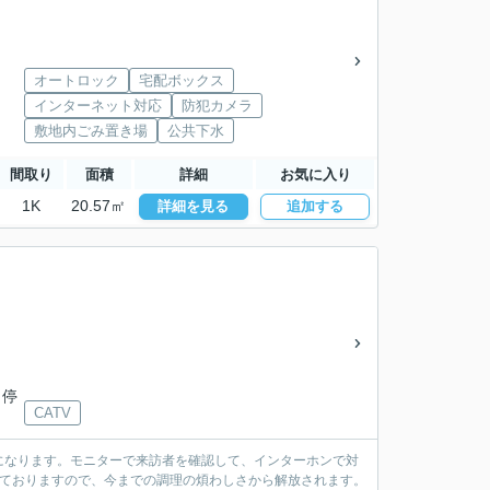
オートロック
宅配ボックス
インターネット対応
防犯カメラ
敷地内ごみ置き場
公共下水
間取り
面積
詳細
お気に入り
1K
20.57㎡
詳細を見る
追加する
 停
CATV
になります。モニターで来訪者を確認して、インターホンで対
いておりますので、今までの調理の煩わしさから解放されます。