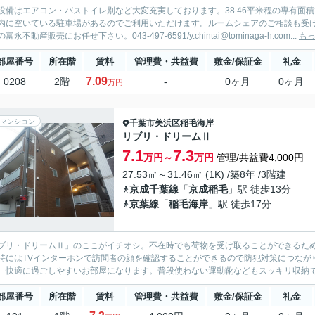
設備はエアコン・バストイレ別など大変充実しております。38.46平米程の専有面積
内に空いている駐車場があるのでご利用いただけます。ルームシェアのご相談も受
富永不動産販売にお任せ下さい。043-497-6591/y.chintai@tominaga-h.com...
も
部屋番号
所在階
賃料
管理費・共益費
敷金/保証金
礼金
7.09
0208
2階
-
0ヶ月
0ヶ月
万円
マンション
千葉市美浜区
稲毛海岸
リブリ・ドリームⅡ
7.1
7.3
万円～
万円
管理/共益費4,000円
27.53㎡～31.46㎡ (1K) /築8年 /3階建
京成千葉線
「
京成稲毛
」駅 徒歩13分
京葉線
「
稲毛海岸
」駅 徒歩17分
ブリ・ドリームⅡ」のここがイチオシ。不在時でも荷物を受け取ることができるた
時にはTVインターホンで訪問者の顔を確認することができるので防犯対策につなが
、快適に過ごしやすいお部屋になります。普段使わない運動靴などもスッキリ収納で
部屋番号
所在階
賃料
管理費・共益費
敷金/保証金
礼金