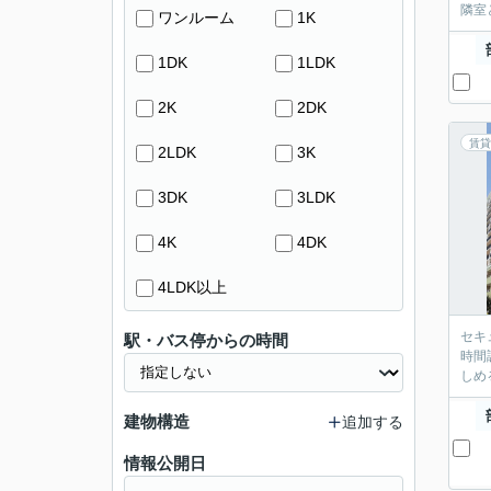
隣室
ワンルーム
1K
1DK
1LDK
2K
2DK
賃貸
2LDK
3K
3DK
3LDK
4K
4DK
4LDK以上
セキ
駅・バス停からの時間
時間
しめ
建物構造
追加する
情報公開日