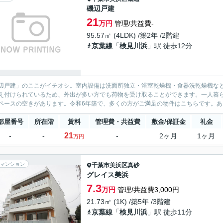
磯辺戸建
21
万円
管理/共益費-
95.57㎡ (4LDK) /築2年 /2階建
京葉線
「
検見川浜
」駅 徒歩12分
辺戸建」のここがイチオシ。室内設備は洗面所独立・浴室乾燥機・食器洗乾燥機な
え付けられているため、外出が多い方でも荷物を受け取ることができます。一人暮ら
ペースの空きがあります。令和6年築で、多くの方がご満足の物件はこちらです。あな
部屋番号
所在階
賃料
管理費・共益費
敷金/保証金
礼金
21
-
-
-
2ヶ月
1ヶ月
万円
マンション
千葉市美浜区
真砂
グレイス美浜
7.3
万円
管理/共益費3,000円
21.73㎡ (1K) /築5年 /3階建
京葉線
「
検見川浜
」駅 徒歩11分