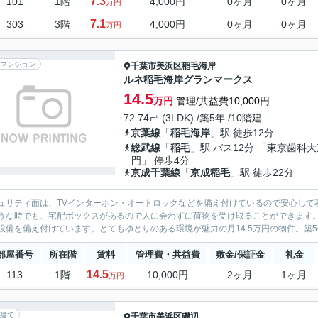
7.3
101
1階
4,000円
0ヶ月
0ヶ月
万円
7.1
303
3階
4,000円
0ヶ月
0ヶ月
万円
マンション
千葉市美浜区
稲毛海岸
ルネ稲毛海岸グランマークス
14.5
万円
管理/共益費10,000円
72.74㎡ (3LDK) /築5年 /10階建
京葉線
「
稲毛海岸
」駅 徒歩12分
総武線
「
稲毛
」駅 バス12分 「東京歯科大
門」 停歩4分
京成千葉線
「
京成稲毛
」駅 徒歩22分
ュリティ面は、TVインターホン・オートロックなどを備え付けているので安心して
うな時でも、宅配ボックスがあるので人に会わずに荷物を受け取ることができます
設備を備え付けています。とてもゆとりのある環境が魅力の月14.5万円の物件。築5
部屋番号
所在階
賃料
管理費・共益費
敷金/保証金
礼金
14.5
113
1階
10,000円
2ヶ月
1ヶ月
万円
建て
千葉市美浜区
磯辺