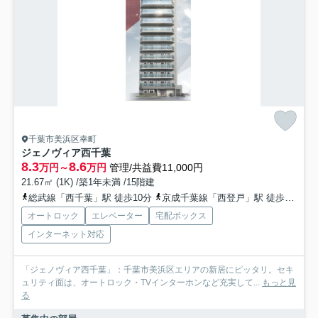
千葉市美浜区幸町
ジェノヴィア西千葉
8.3
8.6
万円～
万円
管理/共益費11,000円
21.67㎡ (1K) /築1年未満 /15階建
総武線「西千葉」駅 徒歩10分
京成千葉線「西登戸」駅 徒歩10分
オートロック
エレベーター
宅配ボックス
インターネット対応
「ジェノヴィア西千葉」：千葉市美浜区エリアの新居にピッタリ。セキ
ュリティ面は、オートロック・TVインターホンなど充実して...
もっと見
る