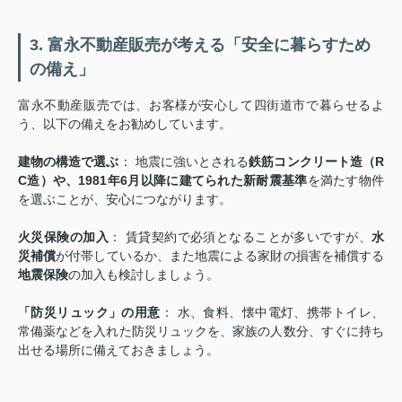
3. 富永不動産販売が考える「安全に暮らすため
の備え」
富永不動産販売では、お客様が安心して四街道市で暮らせるよ
う、以下の備えをお勧めしています。
建物の構造で選ぶ
： 地震に強いとされる
鉄筋コンクリート造（R
C造）
や、1981年6月以降に建てられた
新耐震基準
を満たす物件
を選ぶことが、安心につながります。
火災保険の加入
： 賃貸契約で必須となることが多いですが、
水
災補償
が付帯しているか、また地震による家財の損害を補償する
地震保険
の加入も検討しましょう。
「防災リュック」の用意
： 水、食料、懐中電灯、携帯トイレ、
常備薬などを入れた防災リュックを、家族の人数分、すぐに持ち
出せる場所に備えておきましょう。