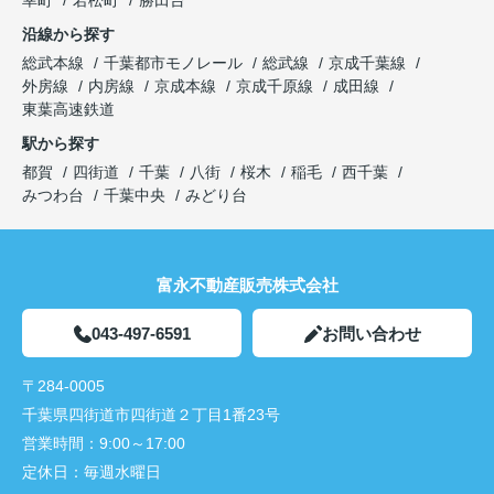
幸町
若松町
勝田台
沿線から探す
総武本線
千葉都市モノレール
総武線
京成千葉線
外房線
内房線
京成本線
京成千原線
成田線
東葉高速鉄道
駅から探す
都賀
四街道
千葉
八街
桜木
稲毛
西千葉
みつわ台
千葉中央
みどり台
富永不動産販売株式会社
043-497-6591
お問い合わせ
〒284-0005
千葉県四街道市四街道２丁目1番23号
営業時間：
9:00～17:00
定休日：
毎週水曜日