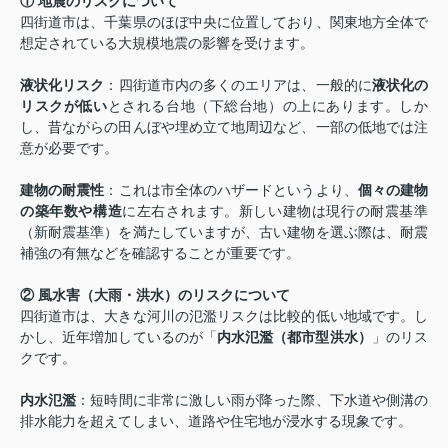
① 地震のリスクについて
四街道市は、千葉県のほぼ中央に位置しており、関東地方全体で
想定されている大規模地震の影響を受けます。
液状化リスク
：四街道市内の多くのエリアは、一般的に
液状化の
リスクが低い
とされる台地（下総台地）の上にあります。しか
し、昔ながらの田んぼや埋め立て地周辺など、一部の低地では注
意が必要です。
建物の耐震性
：これは市全体のハザードというより、
個々の建物
の築年数や構造
に左右されます。新しい建物は現行の耐震基準
（新耐震基準）を満たしていますが、古い建物を選ぶ際は、耐震
補強の有無などを確認することが重要です。
② 風水害（大雨・洪水）のリスクについて
四街道市は、大きな河川の氾濫リスクは比較的低い地域です。し
かし、近年増加しているのが「
内水氾濫（都市型洪水）
」のリス
クです。
内水氾濫
：短時間に非常に激しい雨が降った際、下水道や側溝の
排水能力を超えてしまい、道路や住宅地が浸水する現象です。