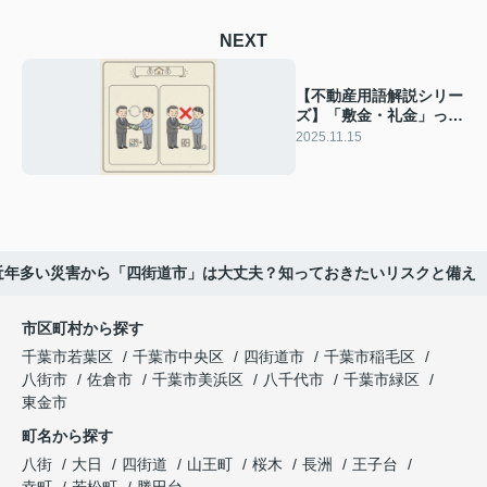
NEXT
【不動産用語解説シリー
ズ】「敷金・礼金」って
なに？四街道市の賃貸物
2025.11.15
件で見比べるポイント！
近年多い災害から「四街道市」は大丈夫？知っておきたいリスクと備え
市区町村から探す
千葉市若葉区
千葉市中央区
四街道市
千葉市稲毛区
八街市
佐倉市
千葉市美浜区
八千代市
千葉市緑区
東金市
町名から探す
八街
大日
四街道
山王町
桜木
長洲
王子台