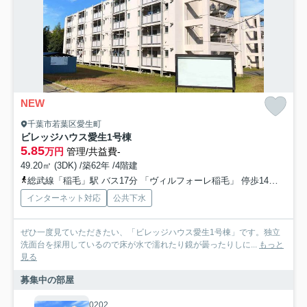
NEW
千葉市若葉区愛生町
ビレッジハウス愛生1号棟
5.85
万円
管理/共益費-
49.20㎡ (3DK) /築62年 /4階建
総武線「稲毛」駅 バス17分 「ヴィルフォーレ稲毛」 停歩14分
総武
インターネット対応
公共下水
ぜひ一度見ていただきたい、「ビレッジハウス愛生1号棟」です。独立
洗面台を採用しているので床が水で濡れたり鏡が曇ったりしに...
もっと
見る
募集中の部屋
0202