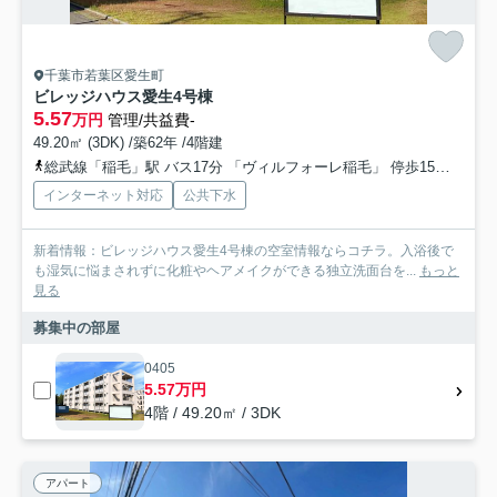
千葉市若葉区愛生町
ビレッジハウス愛生4号棟
5.57
万円
管理/共益費-
49.20㎡ (3DK) /築62年 /4階建
総武線「稲毛」駅 バス17分 「ヴィルフォーレ稲毛」 停歩15分
総武
インターネット対応
公共下水
新着情報：ビレッジハウス愛生4号棟の空室情報ならコチラ。入浴後で
も湿気に悩まされずに化粧やヘアメイクができる独立洗面台を...
もっと
見る
募集中の部屋
0405
5.57万円
4階 / 49.20㎡ / 3DK
アパート