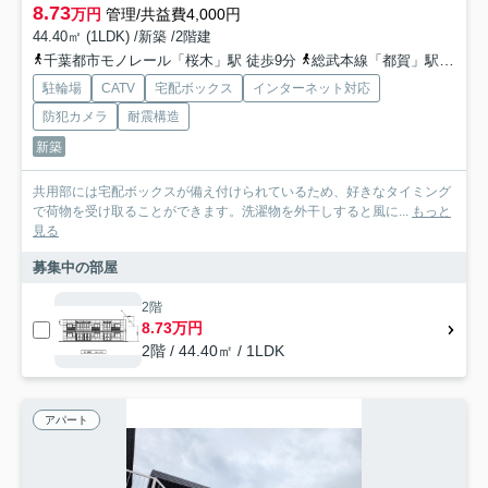
8.73
万円
管理/共益費4,000円
44.40㎡ (1LDK) /新築 /2階建
千葉都市モノレール「桜木」駅 徒歩9分
総武本線「都賀」駅 徒歩16分
駐輪場
CATV
宅配ボックス
インターネット対応
防犯カメラ
耐震構造
新築
共用部には宅配ボックスが備え付けられているため、好きなタイミング
で荷物を受け取ることができます。洗濯物を外干しすると風に...
もっと
見る
募集中の部屋
2階
8.73万円
2階 / 44.40㎡ / 1LDK
アパート