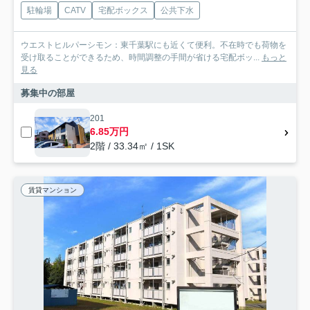
駐輪場
CATV
宅配ボックス
公共下水
ウエストヒルパーシモン：東千葉駅にも近くて便利。不在時でも荷物を
受け取ることができるため、時間調整の手間が省ける宅配ボッ...
もっと
見る
募集中の部屋
201
6.85万円
2階 / 33.34㎡ / 1SK
賃貸マンション