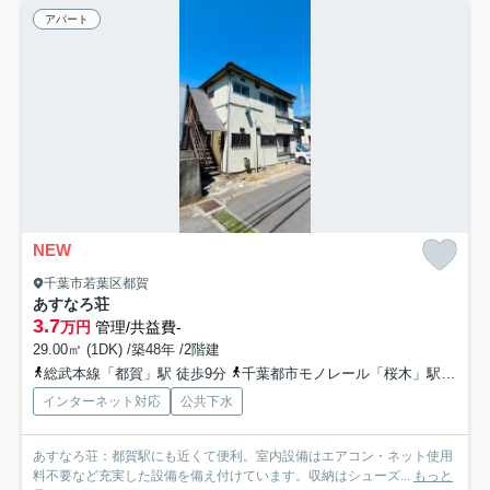
アパート
NEW
千葉市若葉区都賀
あすなろ荘
3.7
万円
管理/共益費-
29.00㎡ (1DK) /築48年 /2階建
総武本線「都賀」駅 徒歩9分
千葉都市モノレール「桜木」駅 徒歩15分
インターネット対応
公共下水
あすなろ荘：都賀駅にも近くて便利。室内設備はエアコン・ネット使用
料不要など充実した設備を備え付けています。収納はシューズ...
もっと