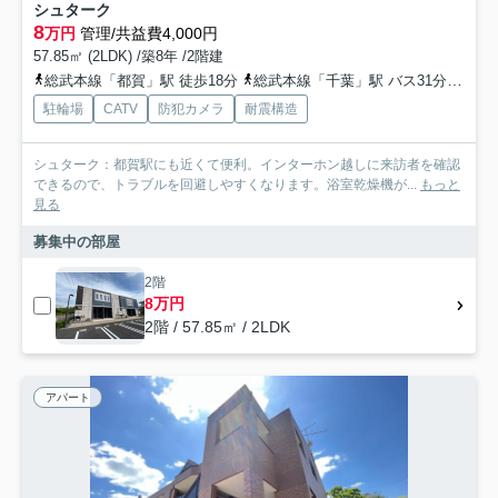
シュターク
8
万円
管理/共益費4,000円
57.85㎡ (2LDK) /築8年 /2階建
総武本線「都賀」駅 徒歩18分
総武本線「千葉」駅 バス31分 「若松梅乃里」 停歩6分
駐輪場
CATV
防犯カメラ
耐震構造
シュターク：都賀駅にも近くて便利。インターホン越しに来訪者を確認
できるので、トラブルを回避しやすくなります。浴室乾燥機が...
もっと
見る
募集中の部屋
2階
8万円
2階 / 57.85㎡ / 2LDK
アパート