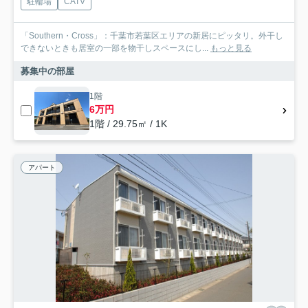
駐輪場
CATV
「Southern・Cross」：千葉市若葉区エリアの新居にピッタリ。外干し
できないときも居室の一部を物干しスペースにし...
もっと見る
募集中の部屋
1階
6万円
1階 / 29.75㎡ / 1K
アパート