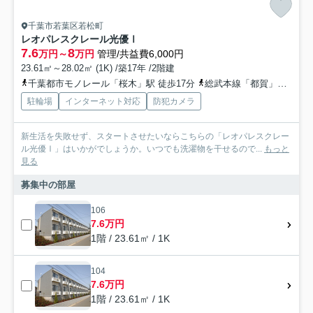
千葉市若葉区若松町
レオパレスクレール光優Ⅰ
7.6
8
万円～
万円
管理/共益費6,000円
23.61㎡～28.02㎡ (1K) /築17年 /2階建
千葉都市モノレール「桜木」駅 徒歩17分
総武本線「都賀」駅 徒歩21分
駐輪場
インターネット対応
防犯カメラ
新生活を失敗せず、スタートさせたいならこちらの「レオパレスクレー
ル光優Ⅰ」はいかがでしょうか。いつでも洗濯物を干せるので...
もっと
見る
募集中の部屋
106
7.6万円
1階 / 23.61㎡ / 1K
104
7.6万円
1階 / 23.61㎡ / 1K