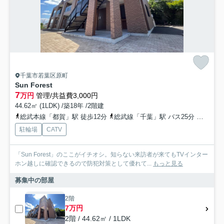
千葉市若葉区原町
Sun Forest
7
万円
管理/共益費3,000円
44.62㎡ (1LDK) /築18年 /2階建
総武本線「都賀」駅 徒歩12分
総武線「千葉」駅 バス25分 「ツツジ公園」 停歩5分
駐輪場
CATV
「Sun Forest」のここがイチオシ。知らない来訪者が来てもTVインター
ホン越しに確認できるので防犯対策として優れて...
もっと見る
募集中の部屋
2階
7万円
2階 / 44.62㎡ / 1LDK