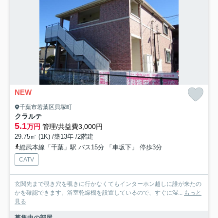
NEW
千葉市若葉区貝塚町
クラルテ
5.1
万円
管理/共益費3,000円
29.75㎡ (1K) /築13年 /2階建
総武本線「千葉」駅 バス15分 「車坂下」 停歩3分
CATV
玄関先まで覗き穴を覗きに行かなくてもインターホン越しに誰が来たの
かを確認できます。浴室乾燥機を設置しているので、すぐに湿...
もっと
見る
募集中の部屋