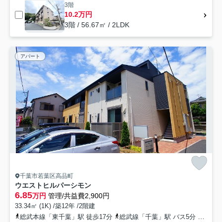
3階
10.2万円
3階 / 56.67㎡ / 2LDK
アパート
千葉市若葉区高品町
ウエストヒルパーシモン
6.85
万円
管理/共益費2,900円
33.34㎡ (1K) /築12年 /2階建
総武本線「東千葉」駅 徒歩17分
総武線「千葉」駅 バス5分 「高品坂下」 停歩4分