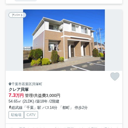
アパート
千葉市若葉区貝塚町
クレア貝塚
7.3
万円
管理/共益費3,000円
54.65㎡ (2LDK) /築18年 /2階建
総武線「千葉」駅 バス14分 「都町」 停歩2分
駐輪場
CATV