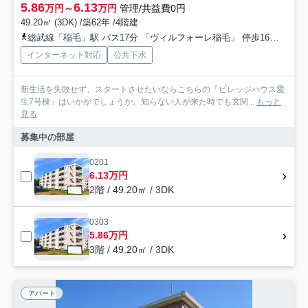
5.86
6.13
万円～
万円
管理/共益費0円
49.20㎡ (3DK) /築62年 /4階建
総武線「稲毛」駅 バス17分 「ヴィルフォーレ稲毛」 停歩16分
総武
インターネット対応
公共下水
新生活を失敗せず、スタートさせたいならこちらの「ビレッジハウス愛
生7号棟」はいかがでしょうか。知らない人が来た時でも玄関...
もっと
見る
募集中の部屋
0201
6.13万円
2階 / 49.20㎡ / 3DK
0303
5.86万円
3階 / 49.20㎡ / 3DK
アパート