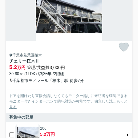
千葉市若葉区桜木
チェリー桜木Ⅱ
5.2
万円
管理/共益費3,000円
39.60㎡ (1LDK) /築36年 /2階建
千葉都市モノレール「桜木」駅 徒歩7分
ドアを開けたり直接会話しなくてもモニター越しに来訪者を確認できる
モニター付きインターホンで防犯対策が可能です。独立した洗...
もっと
見る
募集中の部屋
206
5.2万円