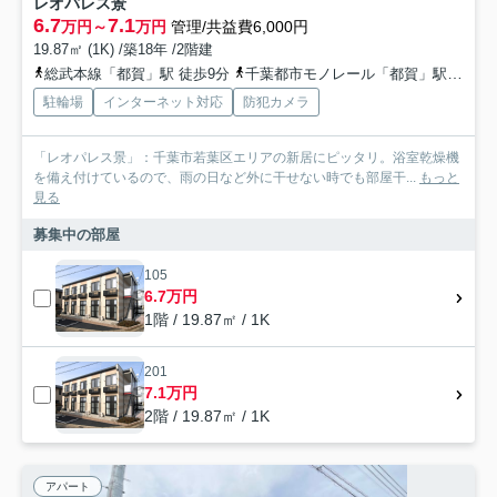
レオパレス景
6.7
7.1
万円～
万円
管理/共益費6,000円
19.87㎡ (1K) /築18年 /2階建
総武本線「都賀」駅 徒歩9分
千葉都市モノレール「都賀」駅 徒歩9分
駐輪場
インターネット対応
防犯カメラ
「レオパレス景」：千葉市若葉区エリアの新居にピッタリ。浴室乾燥機
を備え付けているので、雨の日など外に干せない時でも部屋干...
もっと
見る
募集中の部屋
105
6.7万円
1階 / 19.87㎡ / 1K
201
7.1万円
2階 / 19.87㎡ / 1K
アパート