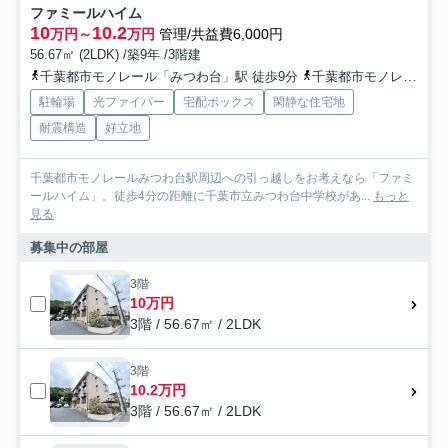
ファミールハイム
10
10.2
万円～
万円
管理/共益費6,000円
56.67㎡ (2LDK) /築9年 /3階建
千葉都市モノレール「みつわ台」駅 徒歩9分
千葉都市モノレール「動物公園」駅 徒歩18分
駐輪場
光ファイバー
宅配ボックス
閑静な住宅地
耐震構造
好立地
千葉都市モノレールみつわ台駅周辺への引っ越しをお考えなら「ファミ
ールハイム」。徒歩4分の距離に千葉市立みつわ台中学校があ...
もっと
見る
募集中の部屋
3階
10万円
3階 / 56.67㎡ / 2LDK
3階
10.2万円
3階 / 56.67㎡ / 2LDK