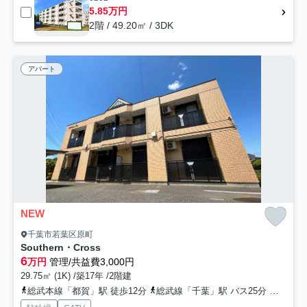
5.85万円
2階 / 49.20㎡ / 3DK
アパート
NEW
千葉市若葉区原町
Southern・Cross
6
万円
管理/共益費3,000円
29.75㎡ (1K) /築17年 /2階建
総武本線「都賀」駅 徒歩12分
総武線「千葉」駅 バス25分 「ツツジ公園」 停歩5分