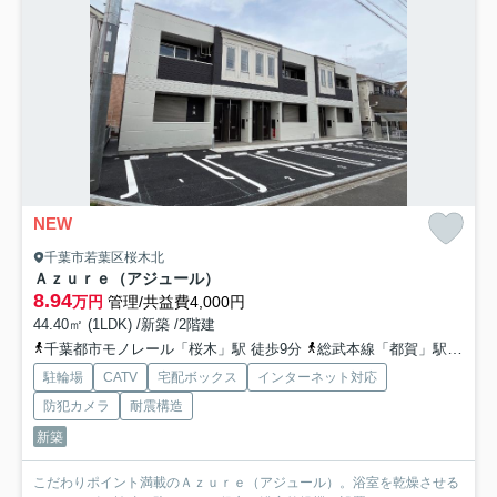
NEW
千葉市若葉区桜木北
Ａｚｕｒｅ（アジュール）
8.94
万円
管理/共益費4,000円
44.40㎡ (1LDK) /新築 /2階建
千葉都市モノレール「桜木」駅 徒歩9分
総武本線「都賀」駅 徒歩16分
駐輪場
CATV
宅配ボックス
インターネット対応
防犯カメラ
耐震構造
新築
こだわりポイント満載のＡｚｕｒｅ（アジュール）。浴室を乾燥させる