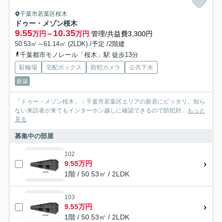
千葉市若葉区桜木
ドゥー・メゾン桜木
9.55
10.35
万円～
万円
管理/共益費3,300円
50.53㎡～61.14㎡ (2LDK) /予定 /2階建
千葉都市モノレール「桜木」駅 徒歩13分
駐輪場
宅配ボックス
防犯カメラ
公共下水
新築
「ドゥー・メゾン桜木」：千葉市若葉区エリアの新居にピッタリ。知ら
ない来訪者が来てもインターホン越しに確認できるので防犯対...
もっと
見る
募集中の部屋
102
9.55万円
1階 / 50.53㎡ / 2LDK
103
9.55万円
1階 / 50.53㎡ / 2LDK