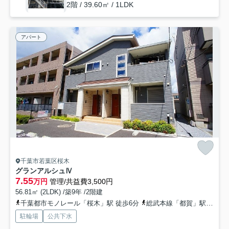
2階 / 39.60㎡ / 1LDK
アパート
千葉市若葉区桜木
グランアルシュⅣ
7.55
万円
管理/共益費3,500円
56.81㎡ (2LDK) /築9年 /2階建
千葉都市モノレール「桜木」駅 徒歩6分
総武本線「都賀」駅 徒歩15分
駐輪場
公共下水