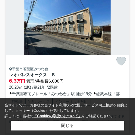
千葉市若葉区みつわ台
レオパレスオークス Ｂ
6.3
万円
管理/共益費6,000円
20.28㎡ (1K) /築21年 /2階建
千葉都市モノレール「みつわ台」駅 徒歩19分
総武本線「都賀」駅 徒歩21分
駐輪場
宅配ボックス
インターネット対応
当サイトでは、お客様の当サイト利用状況把握、サービス向上検討を目的と
して、クッキー（Cookie）を使用しています。
詳しくは、当社の
「Cookieの取扱いについて」
をご確認ください。
レオパレスオークス Ｂ：みつわ台駅にも近くて便利。荷物を注文する
時に時間を気にせずに済む宅配ボックスを共用部に備えていま...
もっと
閉じる
見る