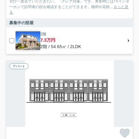
ぜひ一度見ていただきたい、「クレア貝塚」です。来客時にはTVインタ
ーホンで訪問者の顔を確認することができます。梅雨や花粉...
もっと見
る
募集中の部屋
2階
7.3万円
2階 / 54.65㎡ / 2LDK
アパート