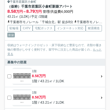
千葉市若葉区小倉町
（仮称）千葉市若葉区小倉町新築アパート
8.58
8.79
万円～
万円
管理/共益費4,000円
43.21㎡ (1LDK) /予定 /2階建
千葉都市モノレール「千城台北」駅 徒歩8分
千葉都市モノレール「小倉台」駅 徒歩21分
駐輪場
CATV
宅配ボックス
インターネット対応
耐震構造
新築
収納はウォークインクロゼット・床下収納など豊富なので、衣類や履き
物の整理がしやすく便利です。留守中に注文した商品が届くの...
もっと
見る
募集中の部屋
1階
8.58万円
1階 / 43.21㎡ / 1LDK
1階
8.58万円
1階 / 43.21㎡ / 1LDK