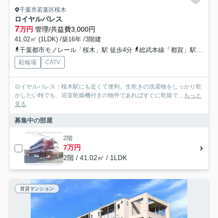
千葉市若葉区桜木
ロイヤルパレス
7
万円
管理/共益費3,000円
41.02㎡ (1LDK) /築16年 /3階建
千葉都市モノレール「桜木」駅 徒歩4分
総武本線「都賀」駅 徒歩20分
駐輪場
CATV
ロイヤルパレス：桜木駅にも近くて便利。生乾きの洗濯物をしっかり乾
かしたい時でも、浴室乾燥機付きの物件であればすぐに乾燥で...
もっと
見る
募集中の部屋
2階
7万円
2階 / 41.02㎡ / 1LDK
賃貸マンション