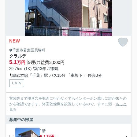
NEW
千葉市若葉区貝塚町
クラルテ
5.1
万円
管理/共益費3,000円
29.75㎡ (1K) /築13年 /2階建
総武本線「千葉」駅 バス15分 「車坂下」 停歩3分
CATV
玄関先まで覗き穴を覗きに行かなくてもインターホン越しに誰が来たの
かを確認できます。浴室乾燥機を設置しているので、すぐに湿...
もっと
見る
募集中の部屋
1階
5.1万円