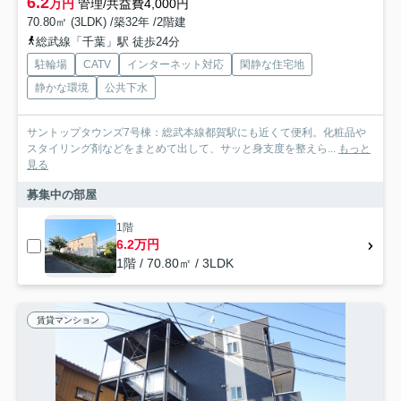
6.2
万円
管理/共益費4,000円
70.80㎡ (3LDK) /築32年 /2階建
総武線「千葉」駅 徒歩24分
駐輪場
CATV
インターネット対応
閑静な住宅地
静かな環境
公共下水
サントップタウンズ7号棟：総武本線都賀駅にも近くて便利。化粧品や
スタイリング剤などをまとめて出して、サッと身支度を整えら...
もっと
見る
募集中の部屋
1階
6.2万円
1階 / 70.80㎡ / 3LDK
賃貸マンション