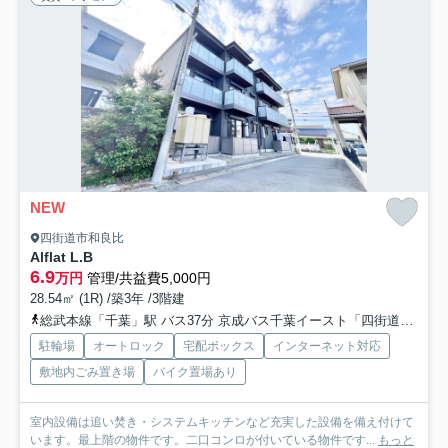
NEW
四街道市和良比
Alflat L.B
6.9
万円
管理/共益費5,000円
28.54㎡ (1R) /築3年 /3階建
総武本線「千葉」駅 バス37分 京成バス千葉イースト「四街道駅〔北口〕」 停歩7分
駐輪場
オートロック
宅配ボックス
インターネット対応
敷地内ごみ置き場
バイク置場あり
室内設備は追い焚き・システムキッチンなど充実した設備を備え付けて
います。最上階の物件です。二口コンロが付いている物件です...
もっと