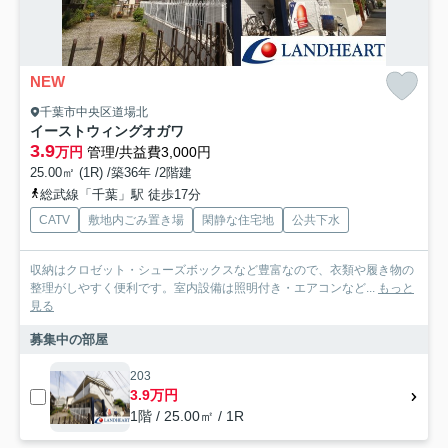
NEW
千葉市中央区道場北
イーストウィングオガワ
3.9
万円
管理/共益費3,000円
25.00㎡ (1R) /築36年 /2階建
総武線「千葉」駅 徒歩17分
CATV
敷地内ごみ置き場
閑静な住宅地
公共下水
収納はクロゼット・シューズボックスなど豊富なので、衣類や履き物の
整理がしやすく便利です。室内設備は照明付き・エアコンなど...
もっと
見る
募集中の部屋
203
3.9万円
1階 / 25.00㎡ / 1R