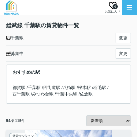
0
お気に入り
総武線 千葉駅の賃貸物件一覧
千葉駅
変更
募集中
変更
おすすめの駅
都賀駅
/
千葉駅
/
四街道駅
/
八街駅
/
桜木駅
/
稲毛駅
/
西千葉駅
/
みつわ台駅
/
千葉中央駅
/
佐倉駅
54
棟
115
件
賃貸マンション