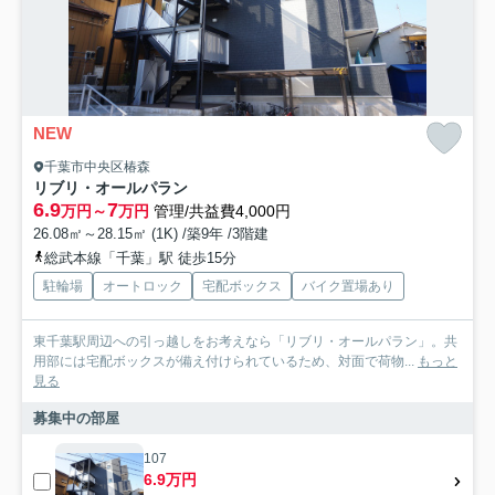
NEW
千葉市中央区椿森
リブリ・オールパラン
6.9
7
万円～
万円
管理/共益費4,000円
26.08㎡～28.15㎡ (1K) /築9年 /3階建
総武本線「千葉」駅 徒歩15分
駐輪場
オートロック
宅配ボックス
バイク置場あり
東千葉駅周辺への引っ越しをお考えなら「リブリ・オールパラン」。共
用部には宅配ボックスが備え付けられているため、対面で荷物...
もっと
見る
募集中の部屋
107
6.9万円