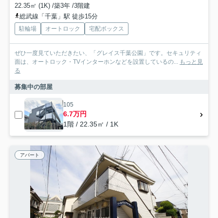
22.35㎡ (1K) /築3年 /3階建
総武線「千葉」駅 徒歩15分
駐輪場
オートロック
宅配ボックス
ぜひ一度見ていただきたい、「グレイス千葉公園」です。セキュリティ
面は、オートロック・TVインターホンなどを設置しているの...
もっと見
る
募集中の部屋
105
6.7万円
1階 / 22.35㎡ / 1K
アパート