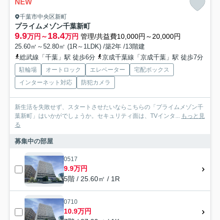
NEW
千葉市中央区新町
プライムメゾン千葉新町
9.9
18.4
万円～
万円
管理/共益費10,000円～20,000円
25.60㎡～52.80㎡ (1R～1LDK) /築2年 /13階建
総武線「千葉」駅 徒歩6分
京成千葉線「京成千葉」駅 徒歩7分
駐輪場
オートロック
エレベーター
宅配ボックス
インターネット対応
防犯カメラ
新生活を失敗せず、スタートさせたいならこちらの「プライムメゾン千
葉新町」はいかがでしょうか。セキュリティ面は、TVインタ...
もっと見
る
募集中の部屋
0517
9.9万円
5階 / 25.60㎡ / 1R
0710
10.9万円