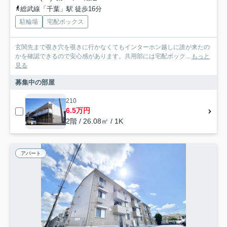
総武線「千葉」駅 徒歩16分
駐輪場
宅配ボックス
玄関先まで覗き穴を覗きに行かなくてもインターホン越しに誰が来たの
かを確認できるので安心感があります。共用部には宅配ボック...
もっと
見る
募集中の部屋
210
6.5万円
2階 / 26.08㎡ / 1K
アパート