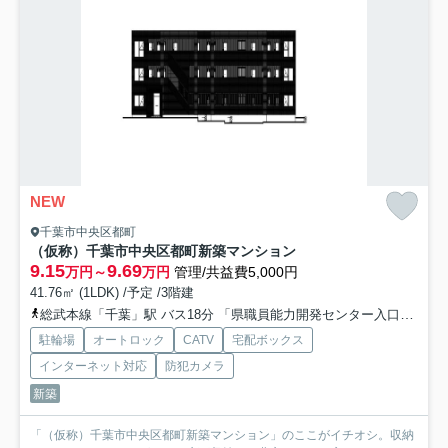
NEW
千葉市中央区都町
（仮称）千葉市中央区都町新築マンション
9.15
9.69
万円～
万円
管理/共益費5,000円
41.76㎡ (1LDK) /予定 /3階建
総武本線「千葉」駅 バス18分 「県職員能力開発センター入口」 停歩1分
駐輪場
オートロック
CATV
宅配ボックス
インターネット対応
防犯カメラ
新築
「（仮称）千葉市中央区都町新築マンション」のここがイチオシ。収納