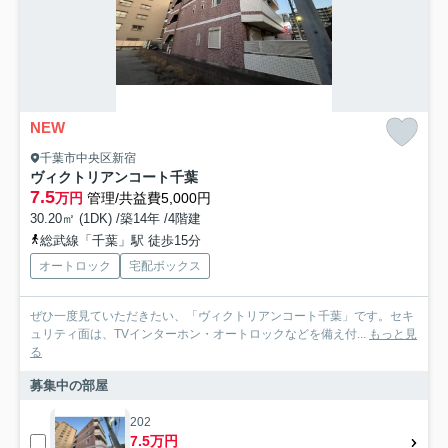
NEW
千葉市中央区新宿
ヴィクトリアンコート千葉
7.5
万円
管理/共益費5,000円
30.20㎡ (1DK) /築14年 /4階建
総武線「千葉」駅 徒歩15分
オートロック
宅配ボックス
ぜひ一度見ていただきたい、「ヴィクトリアンコート千葉」です。セキ
ュリティ面は、TVインターホン・オートロックなどを備え付...
もっと見
る
募集中の部屋
202
7.5万円