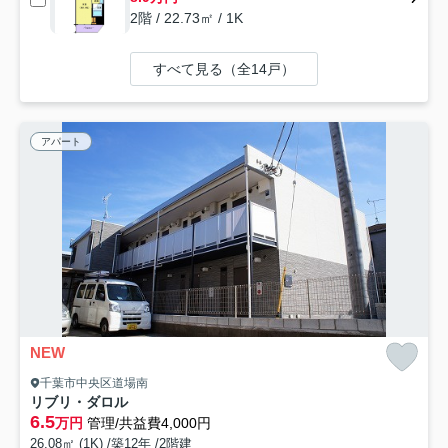
2階 / 22.73㎡ / 1K
すべて見る（全14戸）
アパート
NEW
千葉市中央区道場南
リブリ・ダロル
6.5
万円
管理/共益費4,000円
26.08㎡ (1K) /築12年 /2階建