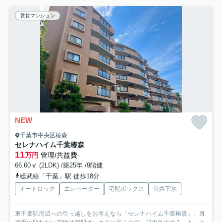
賃貸マンション
NEW
千葉市中央区椿森
セレナハイム千葉椿森
11
万円
管理/共益費-
66.60㎡ (2LDK) /築25年 /9階建
総武線「千葉」駅 徒歩18分
オートロック
エレベーター
宅配ボックス
公共下水
東千葉駅周辺への引っ越しをお考えなら「セレナハイム千葉椿森」。直