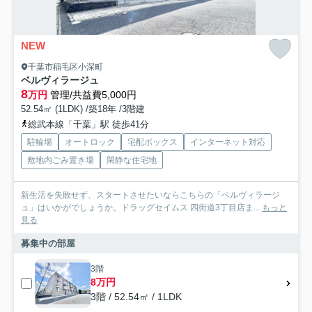
NEW
千葉市稲毛区小深町
ベルヴィラージュ
8
万円
管理/共益費5,000円
52.54㎡ (1LDK) /築18年 /3階建
総武本線「千葉」駅 徒歩41分
駐輪場
オートロック
宅配ボックス
インターネット対応
敷地内ごみ置き場
閑静な住宅地
新生活を失敗せず、スタートさせたいならこちらの「ベルヴィラージ
ュ」はいかがでしょうか。ドラッグセイムス 四街道3丁目店ま...
もっと
見る
募集中の部屋
3階
8万円
3階 / 52.54㎡ / 1LDK