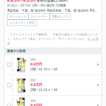
8.8
9.3
万円～
万円
管理/共益費11,000円
21.21㎡～22.73㎡ (1R～1K) /築1年 /11階建
総武線「千葉」駅 徒歩6分
総武本線「千葉」駅 徒歩6分
京成千葉線「京成千葉」駅 徒歩6分
オートロック
エレベーター
宅配ボックス
インターネット対応
「ステージファースト千葉駅南」：千葉市中央区エリアの新居にピッタ
リ。セキュリティ面は、オートロック・TVインターホンなど...
もっと見
る
募集中の部屋
203
8.8万円
2階 / 21.72㎡ / 1K
202
8.8万円
2階 / 21.21㎡ / 1K
204
8.9万円