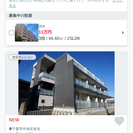
接受け取れない荷物は宅配ボックスに届くので、日中外出する...
もっと
見る
募集中の部屋
304
11万円
3階 / 66.60㎡ / 2SLDK
賃貸マンション
NEW
千葉市中央区祐光