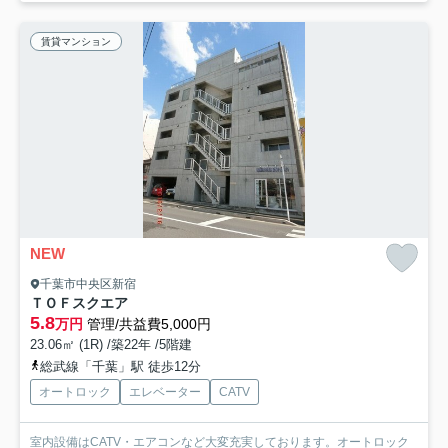
賃貸マンション
NEW
千葉市中央区新宿
ＴＯＦスクエア
5.8
万円
管理/共益費5,000円
23.06㎡ (1R) /築22年 /5階建
総武線「千葉」駅 徒歩12分
オートロック
エレベーター
CATV
室内設備はCATV・エアコンなど大変充実しております。オートロック