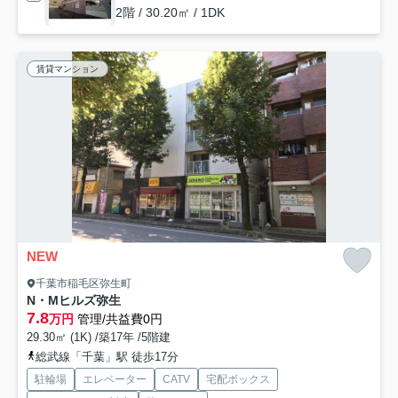
2階 / 30.20㎡ / 1DK
賃貸マンション
NEW
千葉市稲毛区弥生町
N・Mヒルズ弥生
7.8
万円
管理/共益費0円
29.30㎡ (1K) /築17年 /5階建
総武線「千葉」駅 徒歩17分
駐輪場
エレベーター
CATV
宅配ボックス