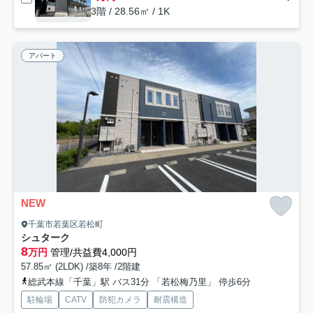
3階 / 28.56㎡ / 1K
アパート
NEW
千葉市若葉区若松町
シュターク
8
万円
管理/共益費4,000円
57.85㎡ (2LDK) /築8年 /2階建
総武本線「千葉」駅 バス31分 「若松梅乃里」 停歩6分
駐輪場
CATV
防犯カメラ
耐震構造