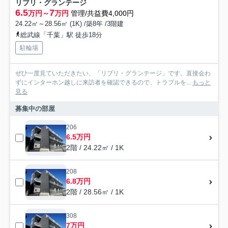
リブリ・グランテージ
6.5
7
万円～
万円
管理/共益費4,000円
24.22㎡～28.56㎡ (1K) /築8年 /3階建
総武線「千葉」駅 徒歩18分
駐輪場
ぜひ一度見ていただきたい、「リブリ・グランテージ」です。直接会わ
ずにインターホン越しに来訪者を確認できるので、トラブルを...
もっと
見る
募集中の部屋
206
6.5万円
2階 / 24.22㎡ / 1K
208
6.8万円
2階 / 28.56㎡ / 1K
308
7万円