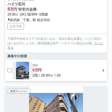
ハイツ石川
5
万円
管理/共益費-
28.90㎡ (2K) /築38年 /2階建
総武線「千葉」駅 徒歩16分
公共下水
千葉市中央区エリアでの住まいなら、住み心地も快適な「ハイツ石川」
はいかがでしょうか。室内設備は雨戸・バストイレ別などが揃...
もっと
見る
募集中の部屋
202
5万円
2階 / 28.90㎡ / 2K
賃貸マンション