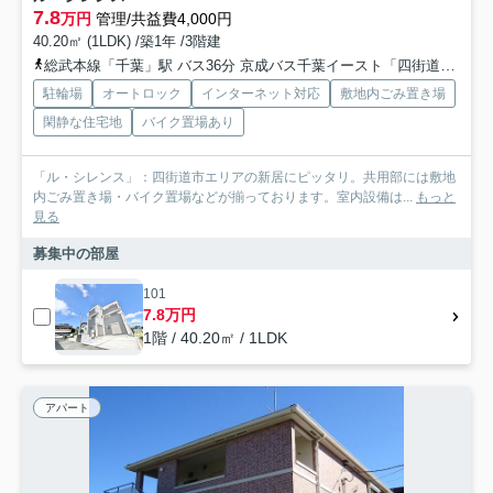
7.8
万円
管理/共益費4,000円
40.20㎡ (1LDK) /築1年 /3階建
総武本線「千葉」駅 バス36分 京成バス千葉イースト「四街道十字路」 停歩6分
駐輪場
オートロック
インターネット対応
敷地内ごみ置き場
閑静な住宅地
バイク置場あり
「ル・シレンス」：四街道市エリアの新居にピッタリ。共用部には敷地
内ごみ置き場・バイク置場などが揃っております。室内設備は...
もっと
見る
募集中の部屋
101
7.8万円
1階 / 40.20㎡ / 1LDK
アパート