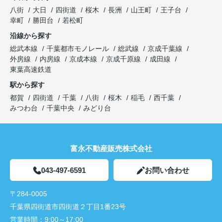
八街
大日
四街道
桜木
長洲
山王町
王子台
幸町
勝田台
若松町
沿線から探す
総武本線
千葉都市モノレール
総武線
京成千葉線
外房線
内房線
京成本線
京成千原線
成田線
東葉高速鉄道
駅から探す
都賀
四街道
千葉
八街
桜木
稲毛
西千葉
みつわ台
千葉中央
みどり台
富永不動産販売株式会社
043-497-6591
お問い合わせ
〒284-0005
千葉県四街道市四街道２丁目1番23号
営業時間：
9:00～17:00