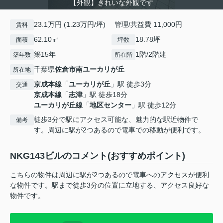
【外観】きれいな外観です
23.1万円 (1.23万円/坪) 管理/共益費 11,000円
賃料
62.10㎡
18.78坪
面積
坪数
築15年
1階/2階建
築年数
所在階
千葉県
佐倉市
南ユーカリが丘
所在地
京成本線
「
ユーカリが丘
」駅 徒歩3分
交通
京成本線
「
志津
」駅 徒歩18分
ユーカリが丘線
「
地区センター
」駅 徒歩12分
徒歩3分で駅にアクセス可能な、魅力的な駅近物件で
備考
す。周辺に駅が2つあるので電車での移動が便利です。
NKG143ビルのコメント(おすすめポイント)
こちらの物件は周辺に駅が2つあるので電車へのアクセスが便利
な物件です。駅まで徒歩3分の位置に立地する、アクセス良好な
物件です。