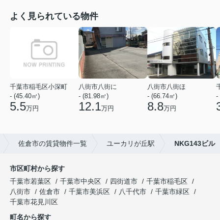
よく見られている物件
千葉市稲毛区小深町
八街市八街に
八街市八街ほ
- (45.40㎡)
- (81.98㎡)
- (66.74㎡)
-
5.5
12.1
8.8
万円
万円
万円
佐倉市の賃貸物件一覧
ユーカリが丘駅
NKG143ビル
市区町村から探す
千葉市若葉区
千葉市中央区
四街道市
千葉市稲毛区
八街市
佐倉市
千葉市美浜区
八千代市
千葉市緑区
千葉市花見川区
町名から探す