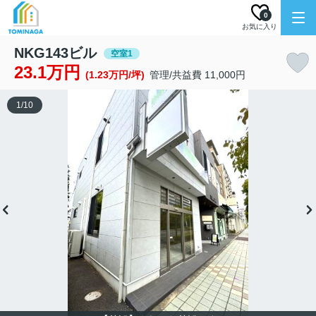
0
お気に入り
NKG143ビル
空室1
23.1万円
(1.23万円/坪)
管理/共益費 11,000円
1
/
10