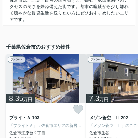
クセスの良さを兼ね備えた街です。都市の喧騒から少し離れ
て穏やかな賃貸生活を送りたい方にぜひおすすめしたいエリ
アです。
千葉県佐倉市のおすすめ物件
アパート
アパート
8.35
7.3
万円
万円
ブライトＡ 103
メゾン蒼空 Ⅱ 202
「ブライトＡ」：佐倉市エリアの新居にピッタリ。室内設備は洗面所独立・浴室乾燥機など充実した設備を備え付けています。宅配ボックスがあるので配達時間を気にする必要がないのでわざわざ荷物の受け取りのために時間をとる必要がなくなります。こだわりたい条件などがあれば、043-497-6591から富永不動産販売スタッフまでお伝えください。
佐倉市江原台２丁目
佐倉市生谷