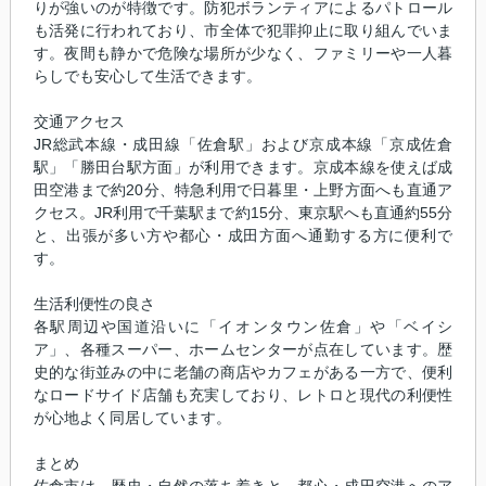
りが強いのが特徴です。防犯ボランティアによるパトロール
も活発に行われており、市全体で犯罪抑止に取り組んでいま
す。夜間も静かで危険な場所が少なく、ファミリーや一人暮
らしでも安心して生活できます。
交通アクセス
JR総武本線・成田線「佐倉駅」および京成本線「京成佐倉
駅」「勝田台駅方面」が利用できます。京成本線を使えば成
田空港まで約20分、特急利用で日暮里・上野方面へも直通ア
クセス。JR利用で千葉駅まで約15分、東京駅へも直通約55分
と、出張が多い方や都心・成田方面へ通勤する方に便利で
す。
生活利便性の良さ
各駅周辺や国道沿いに「イオンタウン佐倉」や「ベイシ
ア」、各種スーパー、ホームセンターが点在しています。歴
史的な街並みの中に老舗の商店やカフェがある一方で、便利
なロードサイド店舗も充実しており、レトロと現代の利便性
が心地よく同居しています。
まとめ
佐倉市は、歴史・自然の落ち着きと、都心・成田空港へのア