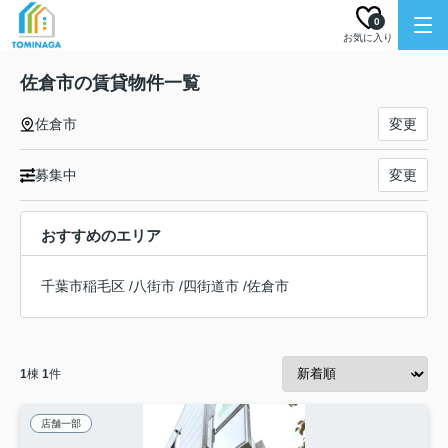
0
お気に入り
佐倉市の賃貸物件一覧
佐倉市
変更
募集中
変更
おすすめのエリア
千葉市稲毛区
/
八街市
/
四街道市
/
佐倉市
1
棟
1
件
店舗一部