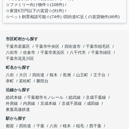
☆ファミリー向け物件☆(108件)
☆家賃6万円以下の賃貸☆(91件)
☆ペット飼育相談可能☆(74件)
四街道IC近くの賃貸物件(46件)
市区町村から探す
千葉市若葉区
千葉市中央区
四街道市
千葉市稲毛区
八街市
佐倉市
千葉市美浜区
八千代市
千葉市緑区
千葉市花見川区
町名から探す
八街
大日
四街道
桜木
長洲
山王町
王子台
幸町
若松町
勝田台
沿線から探す
総武本線
千葉都市モノレール
総武線
京成千葉線
外房線
内房線
京成本線
京成千原線
成田線
東葉高速鉄道
駅から探す
都賀
四街道
千葉
八街
桜木
稲毛
西千葉