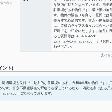
情報の見方
な室内が魅力となっています。自走
駐車場がある物件です。最上階の物
す。物件の陽当りも良く、昼間には
要らずで経済的です。富永不動産販
は、皆様のライフスタイルに合った
戸建てをご紹介いたします。物件に
るご質問等は043-497-6591、
y.chintai@tominaga-h.comよりお
わせ下さい。
情報
イント)
。周辺環境も良好で、魅力的な住環境のある、令和4年築の物件です。
めです。富永不動産販売で戸建てを探しているなら、四街道市にある戸
inaga-h.comにて承っております。