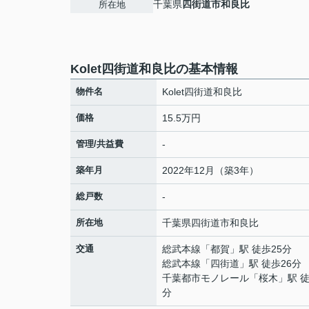
千葉県
四街道市
和良比
所在地
Kolet四街道和良比の基本情報
物件名
Kolet四街道和良比
価格
15.5万円
管理/共益費
-
築年月
2022年12月（築3年）
総戸数
-
所在地
千葉県
四街道市
和良比
交通
総武本線
「
都賀
」駅 徒歩25分
総武本線
「
四街道
」駅 徒歩26分
千葉都市モノレール
「
桜木
」駅 徒
分