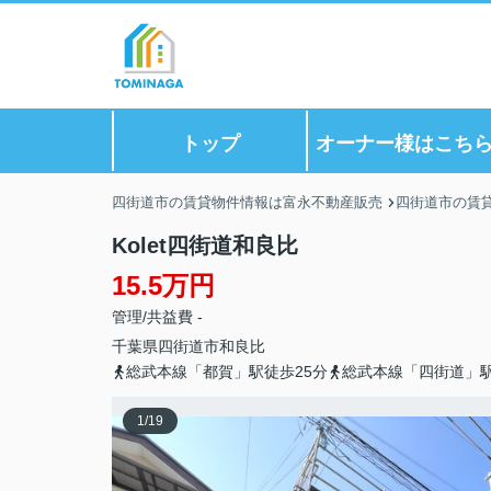
トップ
オーナー様はこち
四街道市の賃貸物件情報は富永不動産販売
四街道市の賃
Kolet四街道和良比
15.5万円
管理/共益費 -
千葉県
四街道市
和良比
総武本線「都賀」駅徒歩25分
総武本線「四街道」駅
1
/
19