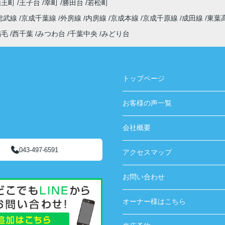
山王町
王子台
幸町
勝田台
若松町
総武線
京成千葉線
外房線
内房線
京成本線
京成千原線
成田線
東葉
稲毛
西千葉
みつわ台
千葉中央
みどり台
トップページ
お客様の声一覧
会社概要
043-497-6591
アクセスマップ
お問い合わせ
オーナー様はこちら