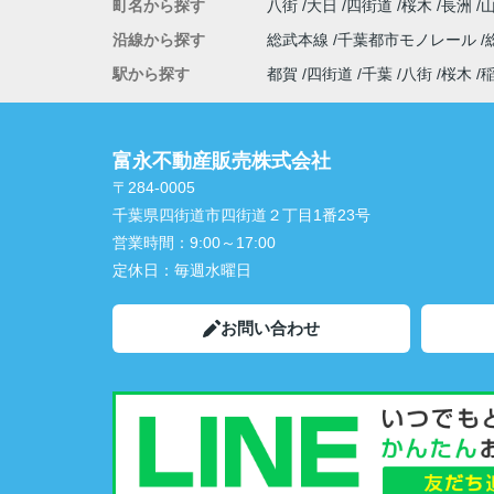
町名から探す
八街
大日
四街道
桜木
長洲
沿線から探す
総武本線
千葉都市モノレール
駅から探す
都賀
四街道
千葉
八街
桜木
富永不動産販売株式会社
〒284-0005
千葉県四街道市四街道２丁目1番23号
営業時間：
9:00～17:00
定休日：
毎週水曜日
お問い合わせ