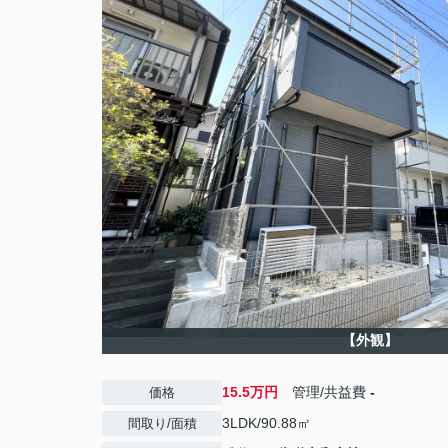
【外観】
15.5万円
管理/共益費
-
価格
3LDK/90.88㎡
間取り/面積