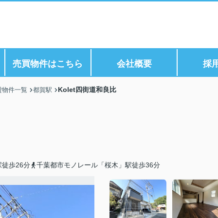
ら
売買物件はこちら
会社概要
採
Kolet四街道和良比
貸物件一覧
都賀駅
徒歩26分
千葉都市モノレール「桜木」駅徒歩36分