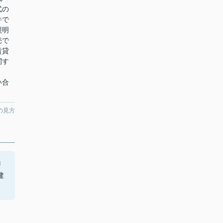
式の
件で
照明
売で
賃貸
関す
問い合
の見方
戸
建