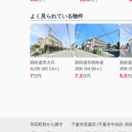
よく見られている物件
四街道市大日
四街道市四街道
四街道
3LDK (60.13㎡)
3DK (54.00㎡)
3DK (
7
7.3
5.5
万円
万円
万
市区町村から探す
千葉市若葉区
千葉市中央区
四