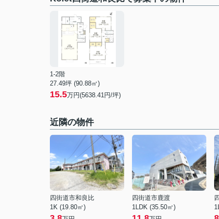
1-2階
27.49坪 (90.88㎡)
15.5
万円(5638.41円/坪)
近隣の物件
四街道市和良比
四街道市鹿渡
1K (19.80㎡)
1LDK (35.50㎡)
1
3.8
11.8
8
万円
万円