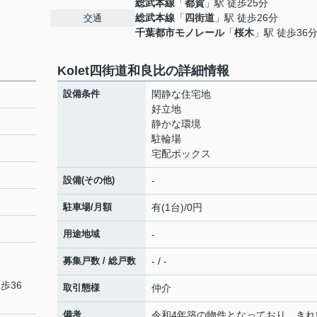
総武本線
「
都賀
」駅 徒歩25分
総武本線
「
四街道
」駅 徒歩26分
交通
千葉都市モノレール
「
桜木
」駅 徒歩36
Kolet四街道和良比の詳細情報
設備条件
閑静な住宅地
好立地
静かな環境
駐輪場
宅配ボックス
設備(その他)
-
駐車場/月額
有(1台)/0円
用途地域
-
募集戸数 / 総戸数
- / -
歩36
取引態様
仲介
備考
令和4年築の物件となっており、きれ