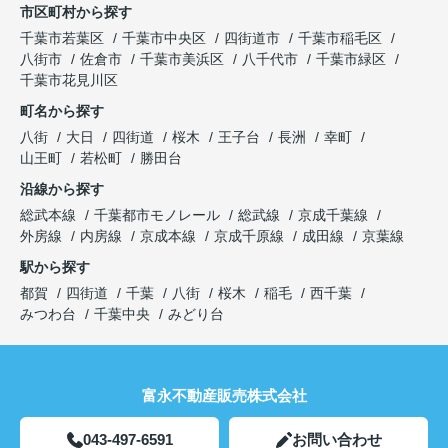
市区町村から探す
千葉市若葉区
千葉市中央区
四街道市
千葉市稲毛区
八街市
佐倉市
千葉市美浜区
八千代市
千葉市緑区
千葉市花見川区
町名から探す
八街
大日
四街道
桜木
王子台
長洲
幸町
山王町
若松町
勝田台
沿線から探す
総武本線
千葉都市モノレール
総武線
京成千葉線
外房線
内房線
京成本線
京成千原線
成田線
京葉線
駅から探す
都賀
四街道
千葉
八街
桜木
稲毛
西千葉
みつわ台
千葉中央
みどり台
富永不動産販売株式会社
043-497-6591
お問い合わせ