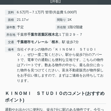
【外観】
6.5万円～7.1万円 管理/共益費 5,000円
賃料
21.17㎡
1K
面積
間取り
予定
1階/2階建
築年数
所在階
千葉県
千葉市若葉区
桜木北
１丁目２９－７
所在地
千葉都市モノレール
「
桜木
」駅 徒歩7分
交通
当社イチオシの物件の「ＫＩＮＯＭＩ ＳＴＵＤＩ
備考
Ｏ」。ぜひ一度ご覧ください。駅から徒歩7分のアパー
トで、電車での通勤にも便利な立地です。こちらの物件
はアパートです。数ある物件の中から、最も自分に合っ
た物件を見つけてください。富永不動産販売が物件探し
をお手伝い致しますので、まずはご連絡をお待ちしてお
ります。
ＫＩＮＯＭＩ ＳＴＵＤＩＯのコメント(おすすめ
ポイント)
通勤やお出かけに便利な、徒歩7分に駅のある物件です。今引っ