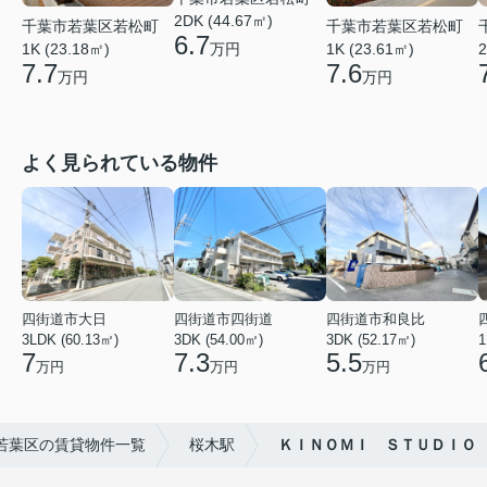
2DK (44.67㎡)
千葉市若葉区若松町
千葉市若葉区若松町
6.7
万円
1K (23.18㎡)
1K (23.61㎡)
2
7.7
7.6
万円
万円
よく見られている物件
四街道市大日
四街道市四街道
四街道市和良比
3LDK (60.13㎡)
3DK (54.00㎡)
3DK (52.17㎡)
1
7
7.3
5.5
万円
万円
万円
若葉区の賃貸物件一覧
桜木駅
ＫＩＮＯＭＩ ＳＴＵＤＩＯ