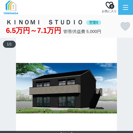
0
お気に入り
ＫＩＮＯＭＩ ＳＴＵＤＩＯ
空室8
6.5万円～7.1万円
管理/共益費 5,000円
1
/
1