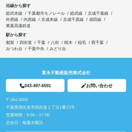
沿線から探す
総武本線
千葉都市モノレール
総武線
京成千葉線
外房線
内房線
京成本線
京成千原線
成田線
東葉高速鉄道
駅から探す
都賀
四街道
千葉
八街
桜木
稲毛
西千葉
みつわ台
千葉中央
みどり台
富永不動産販売株式会社
043-497-6591
お問い合わせ
〒284-0005
千葉県四街道市四街道２丁目1番23号
営業時間：
9:00～17:00
定休日：
毎週水曜日