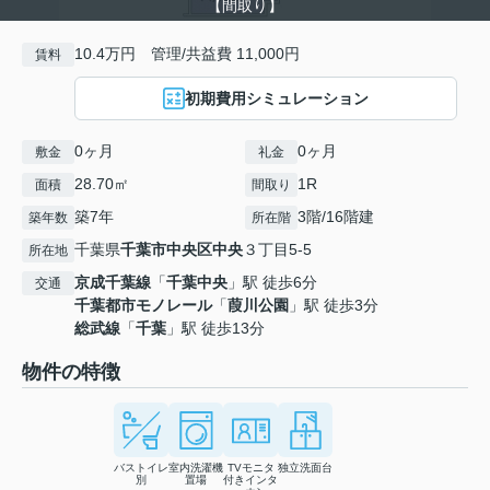
【間取り】
10.4万円 管理/共益費 11,000円
賃料
初期費用シミュレーション
0ヶ月
0ヶ月
敷金
礼金
28.70㎡
1R
面積
間取り
築7年
3階/16階建
築年数
所在階
千葉県
千葉市中央区
中央
３丁目5-5
所在地
京成千葉線
「
千葉中央
」駅 徒歩6分
交通
千葉都市モノレール
「
葭川公園
」駅 徒歩3分
総武線
「
千葉
」駅 徒歩13分
物件の特徴
バストイレ
室内洗濯機
TVモニタ
独立洗面台
別
置場
付きインタ