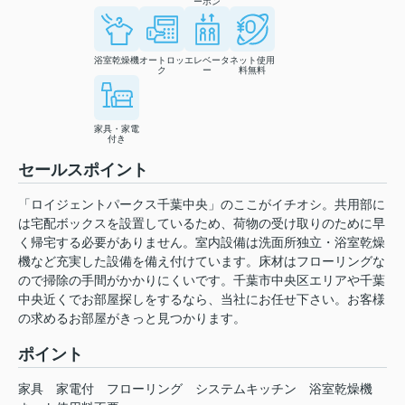
ーホン
浴室乾燥機
オートロッ
エレベータ
ネット使用
ク
ー
料無料
家具・家電
付き
セールスポイント
「ロイジェントパークス千葉中央」のここがイチオシ。共用部に
は宅配ボックスを設置しているため、荷物の受け取りのために早
く帰宅する必要がありません。室内設備は洗面所独立・浴室乾燥
機など充実した設備を備え付けています。床材はフローリングな
ので掃除の手間がかかりにくいです。千葉市中央区エリアや千葉
中央近くでお部屋探しをするなら、当社にお任せ下さい。お客様
の求めるお部屋がきっと見つかります。
ポイント
家具
家電付
フローリング
システムキッチン
浴室乾燥機