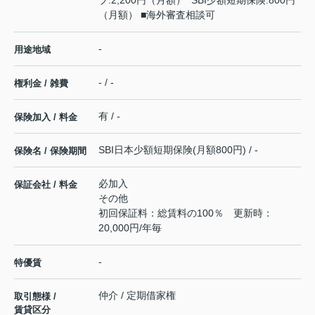
ブ:2,200円（月額） SBI少額短期保険:800円
（月額） ■海外審査相談可
-
用途地域
- / -
権利金 / 雑費
有 / -
保険加入 / 料金
SBI日本少額短期保険(月額800円) / -
保険名 / 保険期間
必加入
保証会社 / 料金
その他
初回保証料：総賃料の100％ 更新時：
20,000円/年毎
-
特優賃
仲介 / 定期借家権
取引態様 /
賃貸区分