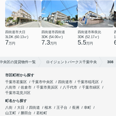
四街道市大日
四街道市四街道
四街道市和良比
3LDK (60.13㎡)
3DK (54.00㎡)
3DK (52.17㎡)
1
7
7.3
5.5
万円
万円
万円
中央区の賃貸物件一覧
ロイジェントパークス千葉中央
308
市区町村から探す
千葉市若葉区
千葉市中央区
四街道市
千葉市稲毛区
八街市
佐倉市
千葉市美浜区
八千代市
千葉市緑区
千葉市花見川区
町名から探す
八街
大日
四街道
桜木
王子台
長洲
幸町
山王町
勝田台
若松町