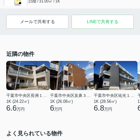
15階 / 31.00㎡ / 1K
メールで共有する
LINEで共有する
近隣の物件
千葉市中央区祐光１丁目
千葉市中央区長洲１丁目
千葉市中央区亥鼻３丁目
1K (28.56㎡)
1K (24.22㎡)
1K (26.08㎡)
1
6.8
6.6
6
万円
万円
万円
よく見られている物件