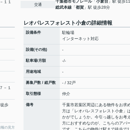
千葉都市モノレール
「
小倉台
」駅 徒歩1
－１１
交通
総武本線
「
都賀
」駅 徒歩28分
レオパレスフォレスト小倉の詳細情報
設備条件
駐輪場
インターネット対応
設備(その他)
-
駐車場/月額
-/-
用途地域
-
募集戸数 / 総戸数
- / 32戸
７－１
取引態様
仲介
 徒歩
備考
千葉市若葉区周辺にある物件をお求
方は「レオパレスフォレスト小倉」
かがでしょうか。今引っ越しをお考
方におすすめなのが、こちらのアパ
情報の見方
です。こちらの物件は駅まで徒歩で1