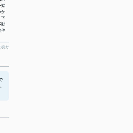
を始
omか
き下
不動
物件
の見方
で
し