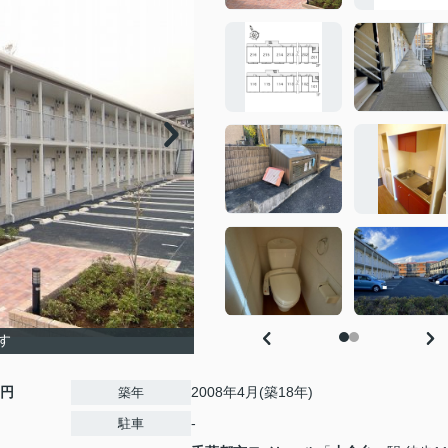
す
0円
2008年4月(築18年)
築年
-
駐車