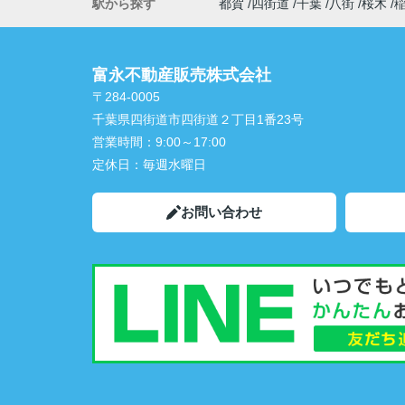
駅から探す
都賀
四街道
千葉
八街
桜木
富永不動産販売株式会社
〒284-0005
千葉県四街道市四街道２丁目1番23号
営業時間：
9:00～17:00
定休日：
毎週水曜日
お問い合わせ