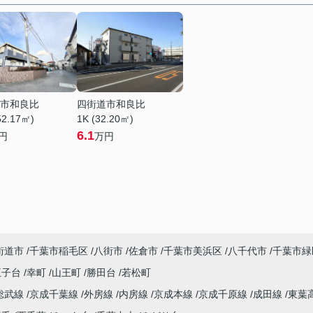
市和良比
四街道市和良比
52.17㎡)
1K (32.20㎡)
6.1
円
万円
街道市
千葉市稲毛区
八街市
佐倉市
千葉市美浜区
八千代市
千葉市緑
王子台
幸町
山王町
勝田台
若松町
総武線
京成千葉線
外房線
内房線
京成本線
京成千原線
成田線
東葉