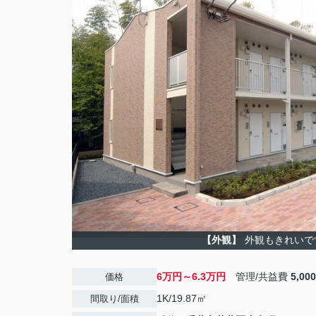
【外観】
外観もきれいで
6万円～6.3万円
管理/共益費
5,00
価格
1K/19.87㎡
間取り/面積