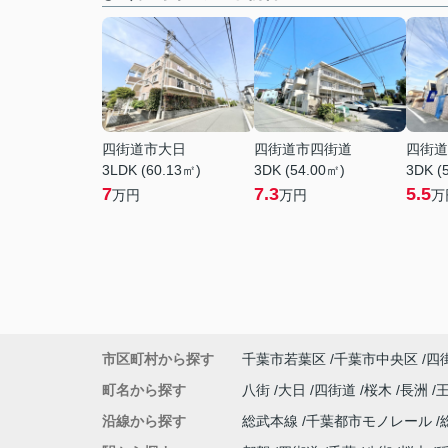
四街道市大日
四街道市四街道
四街道
3LDK (60.13㎡)
3DK (54.00㎡)
3DK (
7
7.3
5.5
万円
万円
万
市区町村から探す
千葉市若葉区
千葉市中央区
四
町名から探す
八街
大日
四街道
桜木
長洲
沿線から探す
総武本線
千葉都市モノレール