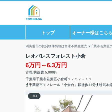
トップ
オーナー様はこち
四街道市の賃貸物件情報は富永不動産販売
千葉市若葉区
レオパレスフォレスト小倉
6万円～6.3万円
管理/共益費 5,000円
千葉県
千葉市若葉区
小倉町
１７５７－１１
千葉都市モノレール「小倉台」駅徒歩11分
総武本
1
/
14