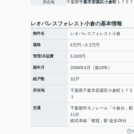
千葉県
千葉市若葉区
小倉町
１７５７
所在地
レオパレスフォレスト小倉の基本情報
物件名
レオパレスフォレスト小倉
価格
6万円～6.3万円
管理/共益費
5,000円
築年月
2008年4月（築18年）
総戸数
32戸
所在地
千葉県
千葉市若葉区
小倉町
１７５
１
交通
千葉都市モノレール
「
小倉台
」駅
11分
総武本線
「
都賀
」駅 徒歩28分