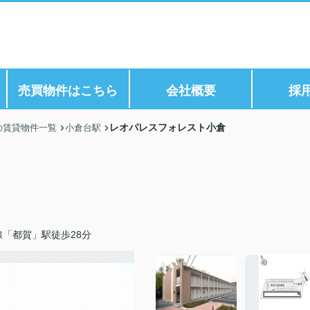
ら
売買物件はこちら
会社概要
採
レオパレスフォレスト小倉
の賃貸物件一覧
小倉台駅
線「都賀」駅徒歩28分