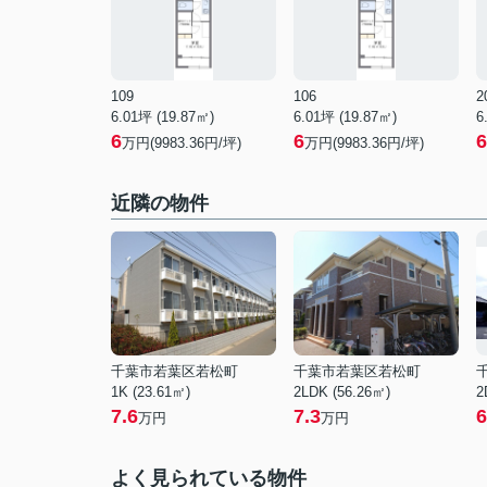
109
106
2
6.01坪 (19.87㎡)
6.01坪 (19.87㎡)
6
6
6
6
万円(9983.36円/坪)
万円(9983.36円/坪)
近隣の物件
千葉市若葉区若松町
千葉市若葉区若松町
1K (23.61㎡)
2LDK (56.26㎡)
2
7.6
7.3
6
万円
万円
よく見られている物件