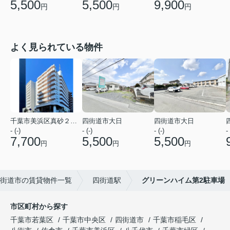
5,500
5,500
9,900
円
円
円
よく見られている物件
千葉市美浜区真砂２丁目
四街道市大日
四街道市大日
- (-)
- (-)
- (-)
- 
7,700
5,500
5,500
円
円
円
街道市の賃貸物件一覧
四街道駅
グリーンハイム第2駐車場
市区町村から探す
千葉市若葉区
千葉市中央区
四街道市
千葉市稲毛区