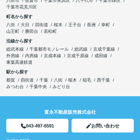
八街市
佐倉市
千葉市美浜区
八千代市
千葉市緑区
千葉市花見川区
町名から探す
八街
大日
四街道
桜木
王子台
長洲
幸町
山王町
勝田台
若松町
沿線から探す
総武本線
千葉都市モノレール
総武線
京成千葉線
外房線
内房線
京成本線
京成千原線
成田線
東葉高速鉄道
駅から探す
都賀
四街道
千葉
八街
桜木
稲毛
西千葉
みつわ台
千葉中央
みどり台
富永不動産販売株式会社
043-497-6591
お問い合わせ