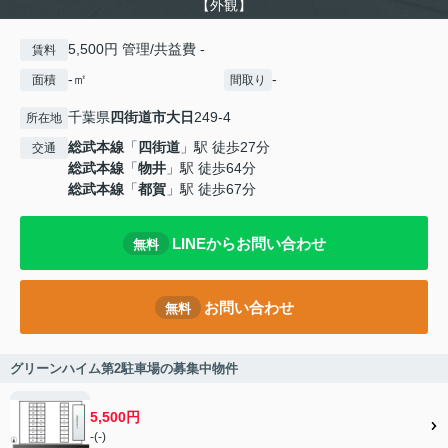
【外観】
5,500円 管理/共益費 -
賃料
-㎡
-
面積
間取り
千葉県
四街道市
大日
249-4
所在地
総武本線
「
四街道
」駅 徒歩27分
交通
総武本線
「
物井
」駅 徒歩64分
総武本線
「
都賀
」駅 徒歩67分
LINEからお問い合わせ
無料
お問い合わせ
無料
グリーンハイム第2駐車場の募集中物件
5,500円
-(-)