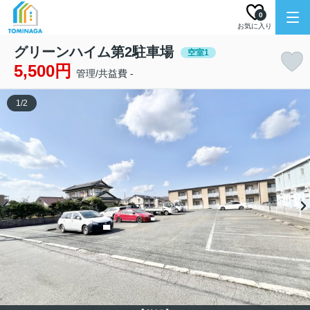
0
お気に入り
グリーンハイム第2駐車場
空室1
5,500円
管理/共益費 -
1
/
2