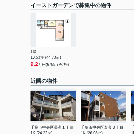
イーストガーデンで募集中の物件
1階
13.53坪 (44.73㎡)
9.2
万円(6799.7円/坪)
近隣の物件
千葉市中央区長洲１丁目
千葉市中央区亥鼻３丁目
1K (24.22㎡)
1K (26.08㎡)
1