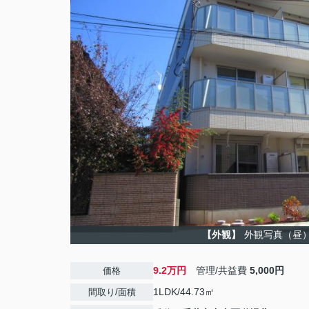
【外観】
外観写真（昼
9.2万円
管理/共益費
5,000円
価格
1LDK/44.73㎡
間取り/面積