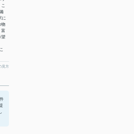
。こ
備
駅に
の物
。富
希望
らこ
。
の見方
件
提
し