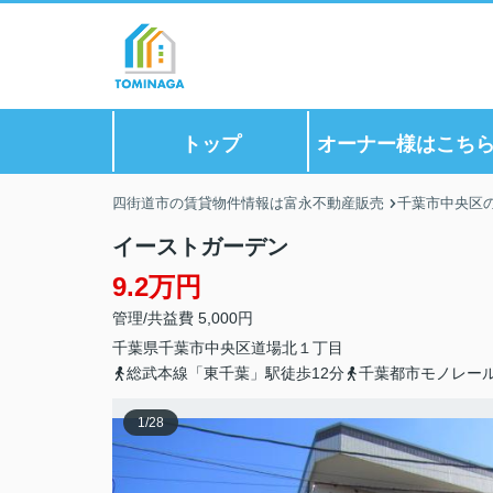
トップ
オーナー様はこち
四街道市の賃貸物件情報は富永不動産販売
千葉市中央区
イーストガーデン
9.2万円
管理/共益費 5,000円
千葉県
千葉市中央区
道場北
１丁目
総武本線「東千葉」駅徒歩12分
千葉都市モノレール
1
/
28