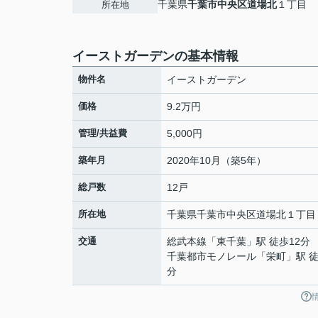
千葉県
千葉市中央区
道場北
１丁目
所在地
イーストガーデンの基本情報
物件名
イーストガーデン
価格
9.2万円
管理/共益費
5,000円
築年月
2020年10月（築5年）
総戸数
12戸
所在地
千葉県
千葉市中央区
道場北
１丁目
交通
総武本線
「
東千葉
」駅 徒歩12分
千葉都市モノレール
「
栄町
」駅 徒
分