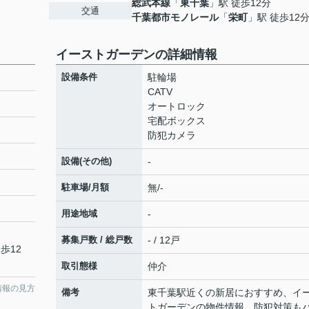
総武本線
「
東千葉
」駅 徒歩12分
交通
千葉都市モノレール
「
栄町
」駅 徒歩12
イーストガーデンの詳細情報
設備条件
駐輪場
CATV
オートロック
宅配ボックス
防犯カメラ
設備(その他)
-
駐車場/月額
無/-
用途地域
-
募集戸数 / 総戸数
- / 12戸
歩12
取引態様
仲介
情報の見方
備考
東千葉駅近くの新居におすすめ、イ
トガーデンの物件情報。防犯対策も