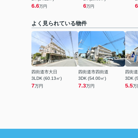
6.6
6
6
万円
万円
よく見られている物件
四街道市大日
四街道市四街道
四街道
3LDK (60.13㎡)
3DK (54.00㎡)
3DK (
7
7.3
5.5
万円
万円
万