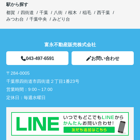
駅から探す
都賀
四街道
千葉
八街
桜木
稲毛
西千葉
みつわ台
千葉中央
みどり台
富永不動産販売株式会社
043-497-6591
お問い合わせ
〒284-0005
千葉県四街道市四街道２丁目1番23号
営業時間：
9:00～17:00
定休日：
毎週水曜日