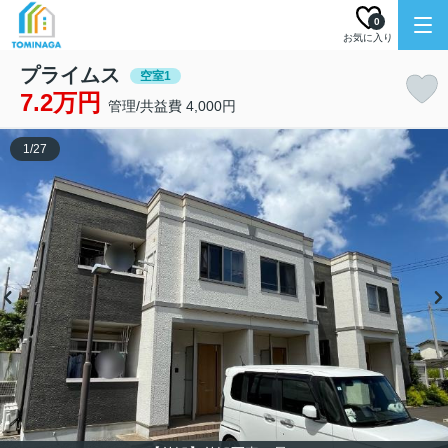
0
お気に入り
プライムス
空室1
7.2万円
管理/共益費 4,000円
1
/
27