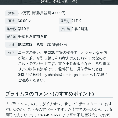
【外観】外観写真（昼）
7.2万円 管理/共益費 4,000円
賃料
60.00㎡
2LDK
面積
間取り
築10年
2階/2階建
築年数
所在階
千葉県
八街市
八街
に
所在地
総武本線
「
八街
」駅 徒歩18分
交通
ニーズの高い、平成28年築の物件で、オシャレな室内
備考
が魅力的。今引っ越しをお考えの方におすすめなのが、
こちらのアパートです。富永不動産販売なら、八街市エ
リアの物件も満載です。物件詳細、見学予約などは
043-497-6591、y.chintai@tominaga-h.comへお気軽に
ご連絡ください。
プライムスのコメント(おすすめポイント)
「プライムス」のここがイチオシ。新しい生活のスタートにおす
すめなのが、こちらのアパートです。八街市での生活なら、八街
周辺で決まりです。043-497-6591より富永不動産販売までお気