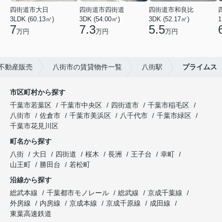
四街道市大日
四街道市四街道
四街道市和良比
3LDK (60.13㎡)
3DK (54.00㎡)
3DK (52.17㎡)
1
7
7.3
5.5
万円
万円
万円
不動産販売
八街市の賃貸物件一覧
八街駅
プライムス
市区町村から探す
千葉市若葉区
千葉市中央区
四街道市
千葉市稲毛区
八街市
佐倉市
千葉市美浜区
八千代市
千葉市緑区
千葉市花見川区
町名から探す
八街
大日
四街道
桜木
長洲
王子台
幸町
山王町
勝田台
若松町
沿線から探す
総武本線
千葉都市モノレール
総武線
京成千葉線
外房線
内房線
京成本線
京成千原線
成田線
東葉高速鉄道