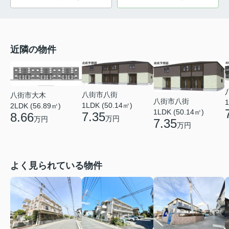
近隣の物件
八街市八街
八街市大木
八街市八街
1
1LDK (50.14㎡)
2LDK (56.89㎡)
1LDK (50.14㎡)
7.35
8.66
万円
万円
7.35
万円
よく見られている物件