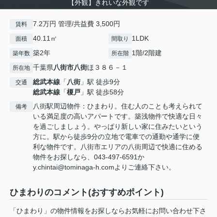
【外観】きれいな外観です
7.2万円 管理/共益費 3,500円
賃料
40.11㎡
1LDK
面積
間取り
築2年
1階/2階建
築年数
所在階
千葉県
八街市
八街
ほ３８６－１
所在地
総武本線
「
八街
」駅 徒歩9分
交通
総武本線
「
榎戸
」駅 徒歩58分
八街駅周辺物件：ひまわり。住む人のことも考えられて
備考
いる満足度の高いアパートです。築浅物件で快適な日々
を過ごしましょう。やっぱり新しい家に住みたいという
方に。駅から徒歩9分の立地で電車での通勤や通学に便
利な物件です。八街市エリアの八街周辺で快適に住める
物件をお探しなら、043-497-6591か
y.chintai@tominaga-h.comよりご連絡下さい。
ひまわりのコメント(おすすめポイント)
「ひまわり」の物件情報をお探しならお気軽にお問い合わせ下さ