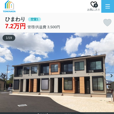
0
お気に入り
ひまわり
空室1
7.2万円
管理/共益費 3,500円
1
/
19