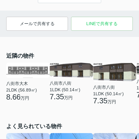
メールで共有する
LINEで共有する
近隣の物件
八街市八街
八街市大木
八街市八街
1
1LDK (50.14㎡)
2LDK (56.89㎡)
1LDK (50.14㎡)
7.35
8.66
万円
万円
7.35
万円
よく見られている物件