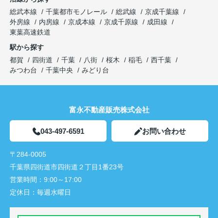
総武本線
千葉都市モノレール
総武線
京成千葉線
外房線
内房線
京成本線
京成千原線
成田線
東葉高速鉄道
駅から探す
都賀
四街道
千葉
八街
桜木
稲毛
西千葉
みつわ台
千葉中央
みどり台
富永不動産販売株式会社
043-497-6591
お問い合わせ
〒284-0005
千葉県四街道市四街道２丁目1番23号
営業時間：
9:00～17:00
定休日：
毎週水曜日