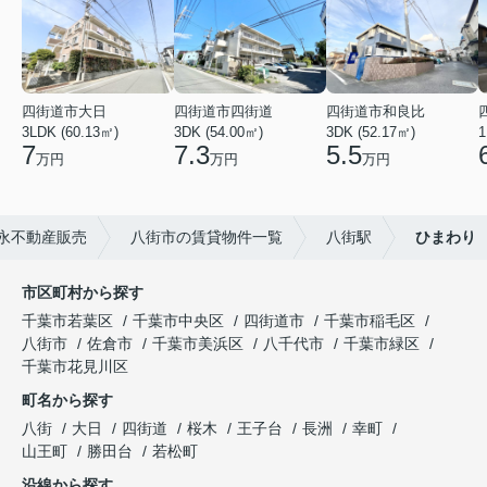
四街道市大日
四街道市四街道
四街道市和良比
3LDK (60.13㎡)
3DK (54.00㎡)
3DK (52.17㎡)
1
7
7.3
5.5
万円
万円
万円
永不動産販売
八街市の賃貸物件一覧
八街駅
ひまわり
市区町村から探す
千葉市若葉区
千葉市中央区
四街道市
千葉市稲毛区
八街市
佐倉市
千葉市美浜区
八千代市
千葉市緑区
千葉市花見川区
町名から探す
八街
大日
四街道
桜木
王子台
長洲
幸町
山王町
勝田台
若松町
沿線から探す