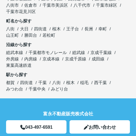
八街市
佐倉市
千葉市美浜区
八千代市
千葉市緑区
千葉市花見川区
町名から探す
八街
大日
四街道
桜木
王子台
長洲
幸町
山王町
勝田台
若松町
沿線から探す
総武本線
千葉都市モノレール
総武線
京成千葉線
外房線
内房線
京成本線
京成千原線
成田線
東葉高速鉄道
駅から探す
都賀
四街道
千葉
八街
桜木
稲毛
西千葉
みつわ台
千葉中央
みどり台
富永不動産販売株式会社
043-497-6591
お問い合わせ