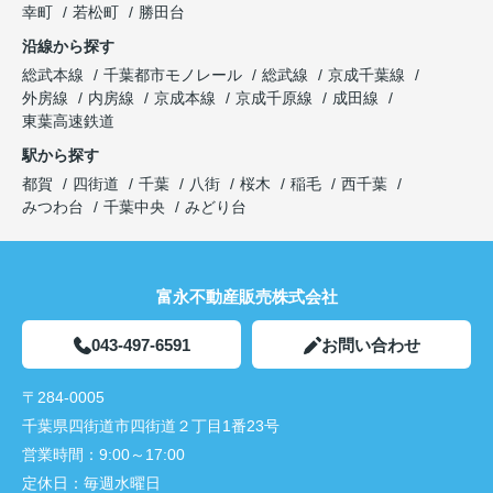
幸町
若松町
勝田台
沿線から探す
総武本線
千葉都市モノレール
総武線
京成千葉線
外房線
内房線
京成本線
京成千原線
成田線
東葉高速鉄道
駅から探す
都賀
四街道
千葉
八街
桜木
稲毛
西千葉
みつわ台
千葉中央
みどり台
富永不動産販売株式会社
043-497-6591
お問い合わせ
〒284-0005
千葉県四街道市四街道２丁目1番23号
営業時間：
9:00～17:00
定休日：
毎週水曜日