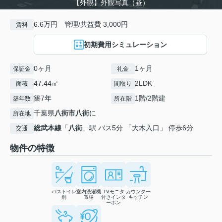
【外観】外観写真（昼）
6.6万円 管理/共益費 3,000円
賃料
初期費用シミュレーション
0ヶ月
1ヶ月
保証金
礼金
47.44㎡
2LDK
面積
間取り
築7年
1階/2階建
築年数
所在階
千葉県
八街市
八街
に
所在地
総武本線
「
八街
」駅 バス5分 「大木入口」 停歩6分
交通
物件の特徴
バストイレ
室内洗濯機
TVモニタ
カウンター
別
置場
付きインタ
キッチン
ーホン