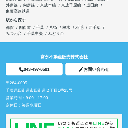
外房線
内房線
京成本線
京成千原線
成田線
東葉高速鉄道
駅から探す
都賀
四街道
千葉
八街
桜木
稲毛
西千葉
みつわ台
千葉中央
みどり台
富永不動産販売株式会社
043-497-6591
お問い合わせ
〒284-0005
千葉県四街道市四街道２丁目1番23号
営業時間：
9:00～17:00
定休日：
毎週水曜日