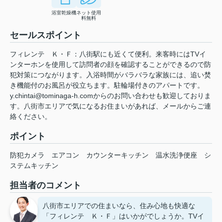
浴室乾燥機
ネット使用
料無料
セールスポイント
フィレンテ Ｋ・Ｆ：八街駅にも近くて便利。来客時にはTVイ
ンターホンを使用して訪問者の顔を確認することができるので防
犯対策につながります。入浴時間がバラバラな家族には、追い焚
き機能付のお風呂が役立ちます。駐輪場付きのアパートです。
y.chintai@tominaga-h.comからのお問い合わせも歓迎しておりま
す。八街市エリアで気になるお住まいがあれば、メールからご連
絡ください。
ポイント
防犯カメラ
エアコン
カウンターキッチン
温水洗浄便座
シ
ステムキッチン
担当者のコメント
八街市エリアでの住まいなら、住み心地も快適な
「フィレンテ Ｋ・Ｆ」はいかがでしょうか。TVイ