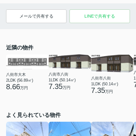
メールで共有する
LINEで共有する
近隣の物件
八街市八街
八街市大木
八街市八街
1
1LDK (50.14㎡)
2LDK (56.89㎡)
1LDK (50.14㎡)
7.35
8.66
万円
万円
7.35
万円
よく見られている物件