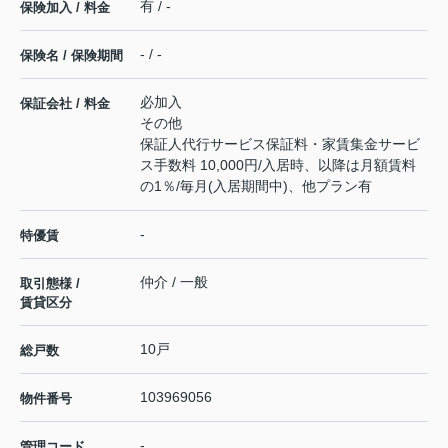
有 / -
保険加入 / 料金
- / -
保険名 / 保険期間
必加入
保証会社 / 料金
その他
保証人代行サービス保証料・家賃集金サービ
ス手数料 10,000円/入居時、以降は月額賃料
の1％/毎月(入居期間中)、他プラン有
-
特優賃
仲介 / 一般
取引態様 /
賃貸区分
10戸
総戸数
103969056
物件番号
-
管理コード