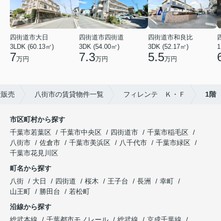
四街道市大日
四街道市四街道
四街道市和良比
3LDK (60.13㎡)
3DK (54.00㎡)
3DK (52.17㎡)
1
7
7.3
5.5
万円
万円
万円
産販売
八街市の賃貸物件一覧
フィレンテ Ｋ・Ｆ
1階
市区町村から探す
千葉市若葉区
千葉市中央区
四街道市
千葉市稲毛区
八街市
佐倉市
千葉市美浜区
八千代市
千葉市緑区
千葉市花見川区
町名から探す
八街
大日
四街道
桜木
王子台
長洲
幸町
山王町
勝田台
若松町
沿線から探す
総武本線
千葉都市モノレール
総武線
京成千葉線