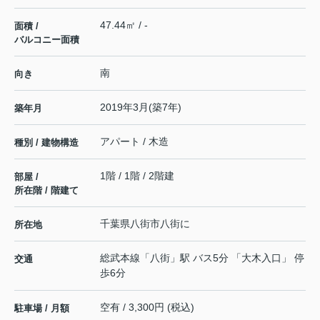
47.44㎡ / -
面積 /
バルコニー面積
南
向き
2019年3月(築7年)
築年月
アパート / 木造
種別 / 建物構造
1階 / 1階 / 2階建
部屋 /
所在階 / 階建て
千葉県
八街市
八街
に
所在地
総武本線
「
八街
」駅 バス5分 「大木入口」 停
交通
歩6分
空有 / 3,300円 (税込)
駐車場 / 月額