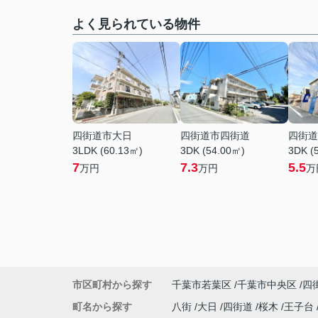
よく見られている物件
四街道市大日
四街道市四街道
四街道
3LDK (60.13㎡)
3DK (54.00㎡)
3DK (
7
7.3
5.5
万円
万円
万
市区町村から探す
千葉市若葉区
千葉市中央区
四
町名から探す
八街
大日
四街道
桜木
王子台