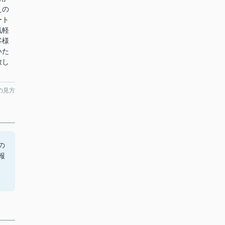
えの
ート
気軽
客様
いた
致し
の見方
の
報