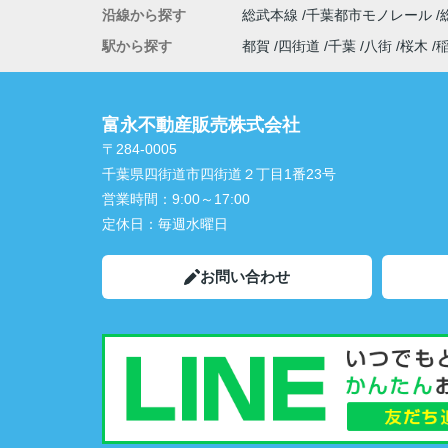
沿線から探す
総武本線
千葉都市モノレール
駅から探す
都賀
四街道
千葉
八街
桜木
富永不動産販売株式会社
〒284-0005
千葉県四街道市四街道２丁目1番23号
営業時間：
9:00～17:00
定休日：
毎週水曜日
お問い合わせ