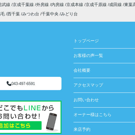
総武線
京成千葉線
外房線
内房線
京成本線
京成千原線
成田線
東葉
稲毛
西千葉
みつわ台
千葉中央
みどり台
トップページ
お客様の声一覧
会社概要
043-497-6591
アクセスマップ
お問い合わせ
オーナー様はこちら
来店予約