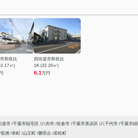
市和良比
四街道市和良比
52.17㎡)
1K (32.20㎡)
6.1
円
万円
街道市
千葉市稲毛区
八街市
佐倉市
千葉市美浜区
八千代市
千葉市緑
長洲
幸町
山王町
勝田台
若松町