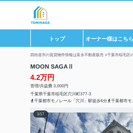
トップ
オーナー様はこち
四街道市の賃貸物件情報は富永不動産販売
千葉市稲毛区
MOON SAGAⅡ
4.2万円
管理/共益費 3,000円
千葉県
千葉市稲毛区
穴川町
377-3
千葉都市モノレール「穴川」駅徒歩6分
千葉都市モ
1
/
17