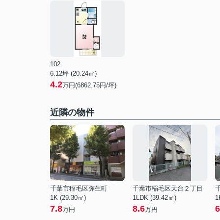
102
6.12坪 (20.24㎡)
4.2
万円(6862.75円/坪)
近隣の物件
千葉市稲毛区弥生町
千葉市稲毛区天台２丁目
1K (29.30㎡)
1LDK (39.42㎡)
1
7.8
8.6
6
万円
万円