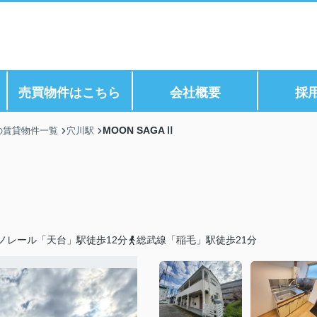
ら
売買物件はこちら
会社概要
採
MOON SAGAⅡ
の賃貸物件一覧
穴川駅
ノレール「天台」駅徒歩12分
総武線「稲毛」駅徒歩21分