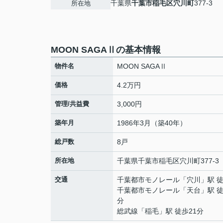
千葉県
千葉市稲毛区
穴川町
377-3
所在地
MOON SAGAⅡの基本情報
物件名
MOON SAGAⅡ
価格
4.2万円
管理/共益費
3,000円
築年月
1986年3月（築40年）
総戸数
8戸
所在地
千葉県
千葉市稲毛区
穴川町
377-3
交通
千葉都市モノレール
「
穴川
」駅 
千葉都市モノレール
「
天台
」駅 徒
分
総武線
「
稲毛
」駅 徒歩21分