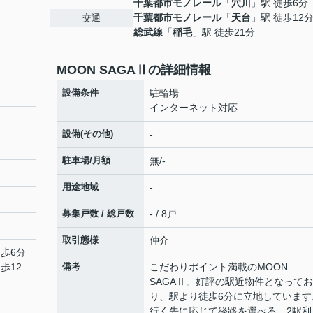
千葉都市モノレール
「
穴川
」駅 徒歩6分
千葉都市モノレール
「
天台
」駅 徒歩12
交通
総武線
「
稲毛
」駅 徒歩21分
MOON SAGAⅡの詳細情報
設備条件
駐輪場
インターネット対応
設備(その他)
-
駐車場/月額
無/-
用途地域
-
募集戸数 / 総戸数
- / 8戸
取引態様
仲介
徒歩6分
歩12
備考
こだわりポイント満載のMOON
SAGAⅡ。好評の駅近物件となってお
り、駅より徒歩6分に立地しています
行く先に応じて経路を選べる、2駅利