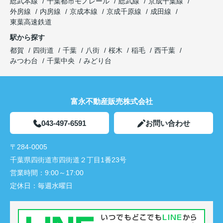
総武本線
千葉都市モノレール
総武線
京成千葉線
外房線
内房線
京成本線
京成千原線
成田線
東葉高速鉄道
駅から探す
都賀
四街道
千葉
八街
桜木
稲毛
西千葉
みつわ台
千葉中央
みどり台
富永不動産販売株式会社
043-497-6591
お問い合わせ
〒284-0005
千葉県四街道市四街道２丁目1番23号
営業時間：
9:00～17:00
定休日：
毎週水曜日