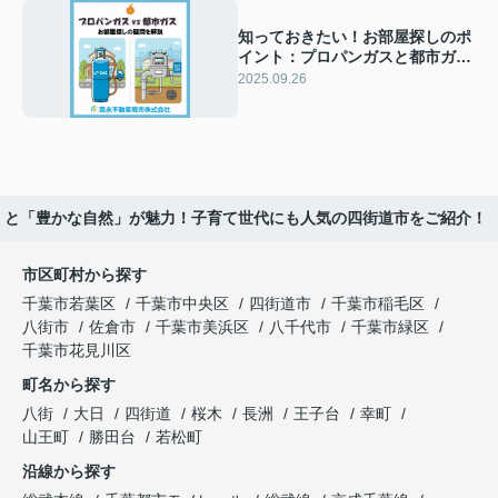
知っておきたい！お部屋探しのポ
イント：プロパンガスと都市ガ
ス、何が違うの？富永不動産販売
2025.09.26
が解説します！
」と「豊かな自然」が魅力！子育て世代にも人気の四街道市をご紹介！
市区町村から探す
千葉市若葉区
千葉市中央区
四街道市
千葉市稲毛区
八街市
佐倉市
千葉市美浜区
八千代市
千葉市緑区
千葉市花見川区
町名から探す
八街
大日
四街道
桜木
長洲
王子台
幸町
山王町
勝田台
若松町
沿線から探す