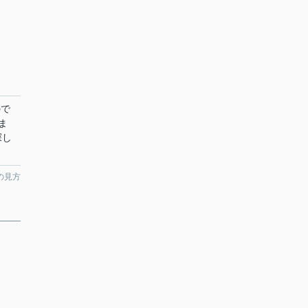
ので
ま
探し
の見方