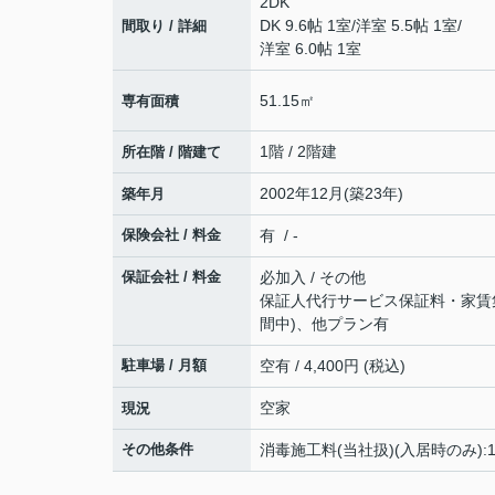
2DK
DK 9.6帖 1室
/
洋室 5.5帖 1室
/
間取り / 詳細
洋室 6.0帖 1室
51.15㎡
専有面積
1階 / 2階建
所在階 / 階建て
2002年12月(築23年)
築年月
保険会社 / 料金
有 / -
保証会社 / 料金
必加入 / その他
保証人代行サービス保証料・家賃集金
間中)、他プラン有
駐車場 / 月額
空有 / 4,400円 (税込)
空家
現況
その他条件
消毒施工料(当社扱)(入居時のみ):1