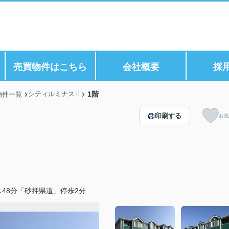
ら
売買物件はこちら
会社概要
採
シティルミナスⅡ
1階
物件一覧
印刷する
お気
48分「砂押県道」停歩2分