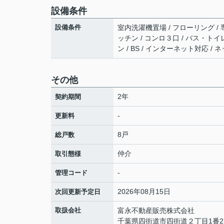
設備条件
設備条件
室内洗濯機置場 / フローリング / 
ッチン / コンロ３口 / バス・トイレ
ン / BS / インターネット対応 /
その他
2年
契約期間
-
更新料
8戸
総戸数
仲介
取引態様
-
管理コード
2026年08月15日
次回更新予定日
取扱会社
富永不動産販売株式会社
千葉県四街道市四街道２丁目1番2