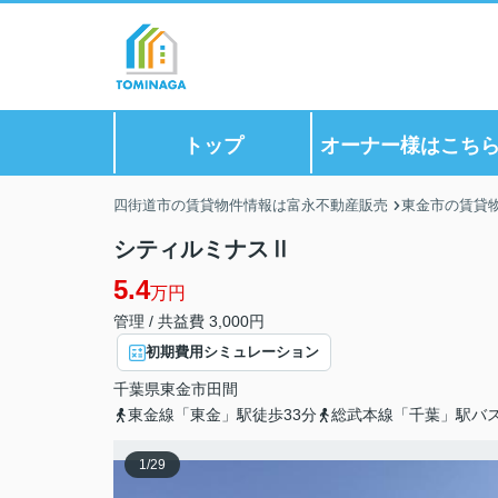
トップ
オーナー様はこち
四街道市の賃貸物件情報は富永不動産販売
東金市の賃貸
シティルミナスⅡ
5.4
万円
管理 / 共益費 3,000円
初期費用シミュレーション
千葉県
東金市
田間
東金線「東金」駅徒歩33分
総武本線「千葉」駅バス
1
/
29