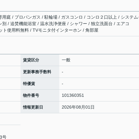
専用庭 / プロパンガス / 駐輪場 / ガスコンロ / コンロ２口以上 / システ
別 / 追焚機能浴室 / 温水洗浄便座 / シャワー / 独立洗面台 / エアコ
 ネット使用料無料 / TVモニタ付インターホン / 角部屋
一般
賃貸区分
-
更新事務手数料
-
特優賃
101360351
物件番号
2026年08月01日
情報更新日
3号