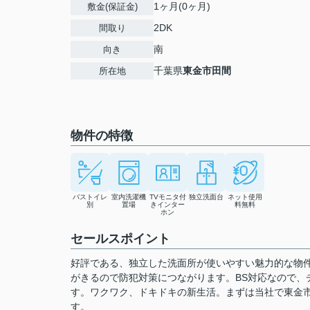
1ヶ月(0ヶ月)
敷金(保証金)
2DK
間取り
南
向き
千葉県
東金市
田間
所在地
物件の特徴
バストイレ
室内洗濯機
TVモニタ付
独立洗面台
ネット使用
別
置場
きインター
料無料
ホン
セールスポイント
好評である、独立した洗面所が使いやすい魅力的な物件
がきるので防犯対策につながります。BS対応なので、チ
す。ワクワク、ドキドキの新生活。まずは当社で東金
す。