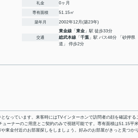
0ヶ月
礼金
51.15㎡
専有面積
2002年12月(築23年)
築年月
東金線
「
東金
」駅 徒歩33分
総武本線
「
千葉
」駅 バス48分 「砂押県
交通
道」 停歩2分
となっています。来客時にはTVインターホンで訪問者の顔を確認する
ューナーのご用意とご契約のみで視聴可能です。専有面積は51.15平
市や東金付近のお部屋探しをしましょう。好みのお部屋がきっと見つか