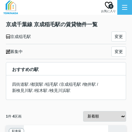
0
お気に入り
京成千葉線 京成稲毛駅の賃貸物件一覧
京成稲毛駅
変更
募集中
変更
おすすめの駅
四街道駅
/
都賀駅
/
稲毛駅
/
京成稲毛駅
/
物井駅
/
新検見川駅
/
桜木駅
/
検見川浜駅
1
件
4
区画
駐車場