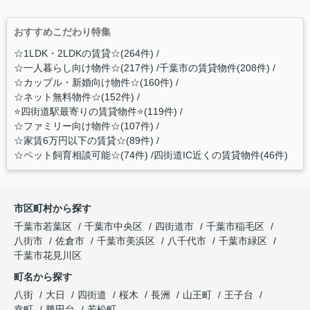
おすすめこだわり特集
☆1LDK・2LDKの賃貸☆(264件)
☆一人暮らし向け物件☆(217件)
千葉市の賃貸物件(208件)
☆カップル・新婚向け物件☆(160件)
☆ネット無料物件☆(152件)
⭐️四街道駅最寄りの賃貸物件⭐️(119件)
☆ファミリー向け物件☆(107件)
☆家賃6万円以下の賃貸☆(89件)
☆ペット飼育相談可能☆(74件)
四街道IC近くの賃貸物件(46件)
市区町村から探す
千葉市若葉区
千葉市中央区
四街道市
千葉市稲毛区
八街市
佐倉市
千葉市美浜区
八千代市
千葉市緑区
千葉市花見川区
町名から探す
八街
大日
四街道
桜木
長洲
山王町
王子台
幸町
勝田台
若松町