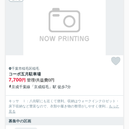
千葉市稲毛区稲毛
コーポ五月駐車場
7,700
円
管理/共益費0円
京成千葉線「京成稲毛」駅 徒歩7分
キッサ Ⅰ：八街駅にも近くて便利。収納はウォークインクロゼット・
床下収納など豊富なので、衣類や履き物の整理がしやすく便利...
もっと
見る
募集中の区画