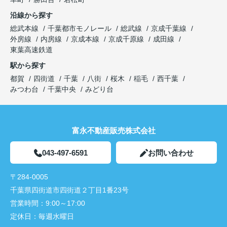
沿線から探す
総武本線
千葉都市モノレール
総武線
京成千葉線
外房線
内房線
京成本線
京成千原線
成田線
東葉高速鉄道
駅から探す
都賀
四街道
千葉
八街
桜木
稲毛
西千葉
みつわ台
千葉中央
みどり台
富永不動産販売株式会社
043-497-6591
お問い合わせ
〒284-0005
千葉県四街道市四街道２丁目1番23号
営業時間：
9:00～17:00
定休日：
毎週水曜日