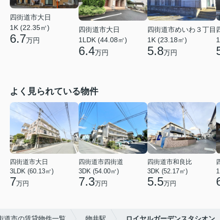
四街道市大日
1K (22.35㎡)
四街道市大日
四街道市めいわ３丁目
6.7
1LDK (44.08㎡)
1K (23.18㎡)
1
万円
6.4
5.8
万円
万円
よく見られている物件
四街道市大日
四街道市四街道
四街道市和良比
3LDK (60.13㎡)
3DK (54.00㎡)
3DK (52.17㎡)
1
7
7.3
5.5
万円
万円
万円
街道市の賃貸物件一覧
物井駅
ロイヤルガーデンスタシオン