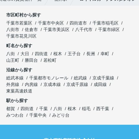
市区町村から探す
千葉市若葉区
千葉市中央区
四街道市
千葉市稲毛区
八街市
佐倉市
千葉市美浜区
八千代市
千葉市緑区
千葉市花見川区
町名から探す
八街
大日
四街道
桜木
王子台
長洲
幸町
山王町
勝田台
若松町
沿線から探す
総武本線
千葉都市モノレール
総武線
京成千葉線
外房線
内房線
京成本線
京成千原線
成田線
東葉高速鉄道
駅から探す
都賀
四街道
千葉
八街
桜木
稲毛
西千葉
みつわ台
千葉中央
みどり台