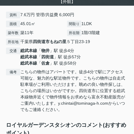
【外観】
7.6万円 管理/共益費 6,000円
賃料
45.01㎡
1LDK
面積
間取り
築11年
1階/3階建
築年数
所在階
千葉県
四街道市
もねの里
５丁目23-19
所在地
総武本線
「
物井
」駅 徒歩4分
交通
総武本線
「
四街道
」駅 徒歩57分
総武本線
「
佐倉
」駅 徒歩58分
こちらの物件はアパートです。徒歩4分で駅にアクセス
備考
可能な、魅力的な駅近物件です。こちらの物件は自走式
駐車場がご利用いただけます。眺めの良い物件探しは、
こちらの場所はいかがですか。四街道市に位置する総武
本線物井近くで物件情報をお求めなら富永不動産販売が
ご案内いたします。y.chintai@tominaga-h.comからいつ
でもご連絡ください。
ロイヤルガーデンスタシオンのコメント(おすすめ
ポイント)