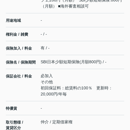
ブ:2,200円（月額） SBI少額短期保険:800円
（月額） ■海外審査相談可
-
用途地域
- / -
権利金 / 雑費
有 / -
保険加入 / 料金
SBI日本少額短期保険(月額800円) / -
保険名 / 保険期間
必加入
保証会社 / 料金
その他
初回保証料：総賃料の100％ 更新時：
20,000円/年毎
-
特優賃
仲介 / 定期借家権
取引態様 /
賃貸区分