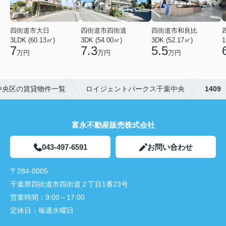
四街道市大日
四街道市四街道
四街道市和良比
3LDK (60.13㎡)
3DK (54.00㎡)
3DK (52.17㎡)
1
7
7.3
5.5
万円
万円
万円
中央区の賃貸物件一覧
ロイジェントパークス千葉中央
1409
富永不動産販売株式会社
043-497-6591
お問い合わせ
〒284-0005
千葉県四街道市四街道２丁目1番23号
営業時間：
9:00～17:00
定休日：
毎週水曜日