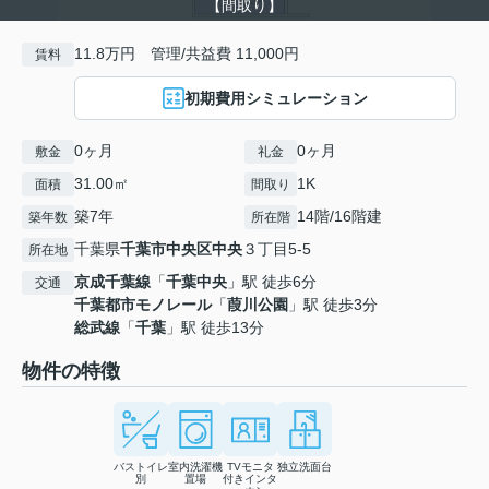
【間取り】
11.8万円 管理/共益費 11,000円
賃料
初期費用シミュレーション
0ヶ月
0ヶ月
敷金
礼金
31.00㎡
1K
面積
間取り
築7年
14階/16階建
築年数
所在階
千葉県
千葉市中央区
中央
３丁目5-5
所在地
京成千葉線
「
千葉中央
」駅 徒歩6分
交通
千葉都市モノレール
「
葭川公園
」駅 徒歩3分
総武線
「
千葉
」駅 徒歩13分
物件の特徴
バストイレ
室内洗濯機
TVモニタ
独立洗面台
別
置場
付きインタ