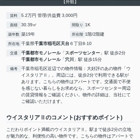
【外観】
5.2万円 管理/共益費 3,000円
賃料
30.39㎡
1K
面積
間取り
築19年
1階/2階建
築年数
所在階
千葉県
千葉市稲毛区
天台
６丁目8-10
所在地
千葉都市モノレール
「
スポーツセンター
」駅 徒歩2分
交通
千葉都市モノレール
「
穴川
」駅 徒歩15分
千葉市稲毛区近辺での物件情報：大好評のあの物件「ウ
備考
イスタリアⅡ」。周辺には、徒歩2分で利用できる駅が
あります。こちらの物件はアパートです。交通面で不便
を感じない暮らしをお求めなら、スポーツセンター周辺
の賃貸情報をご確認ください。物件の詳細は、当社にて
ご確認いただけます。
ウイスタリアⅡのコメント(おすすめポイント)
こだわりポイント満載のウイスタリアⅡ。駅まで徒歩2分の立地
が魅力的な、利便性の高い物件です。こちらの物件はアパートで