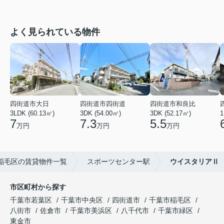
よく見られている物件
四街道市大日
四街道市四街道
四街道市和良比
3LDK (60.13㎡)
3DK (54.00㎡)
3DK (52.17㎡)
1
7
7.3
5.5
万円
万円
万円
稲毛区の賃貸物件一覧
スポーツセンター駅
ウイスタリアⅡ
市区町村から探す
千葉市若葉区
千葉市中央区
四街道市
千葉市稲毛区
八街市
佐倉市
千葉市美浜区
八千代市
千葉市緑区
東金市