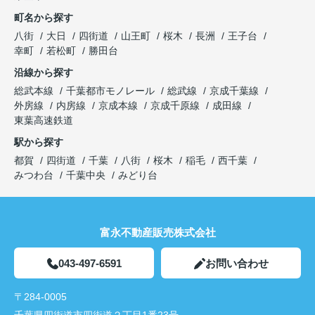
町名から探す
八街
大日
四街道
山王町
桜木
長洲
王子台
幸町
若松町
勝田台
沿線から探す
総武本線
千葉都市モノレール
総武線
京成千葉線
外房線
内房線
京成本線
京成千原線
成田線
東葉高速鉄道
駅から探す
都賀
四街道
千葉
八街
桜木
稲毛
西千葉
みつわ台
千葉中央
みどり台
富永不動産販売株式会社
043-497-6591
お問い合わせ
〒284-0005