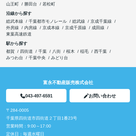
山王町
勝田台
若松町
沿線から探す
総武本線
千葉都市モノレール
総武線
京成千葉線
外房線
内房線
京成本線
京成千原線
成田線
東葉高速鉄道
駅から探す
都賀
四街道
千葉
八街
桜木
稲毛
西千葉
みつわ台
千葉中央
みどり台
富永不動産販売株式会社
043-497-6591
お問い合わせ
〒284-0005
千葉県四街道市四街道２丁目1番23号
営業時間：
9:00～17:00
定休日：
毎週水曜日