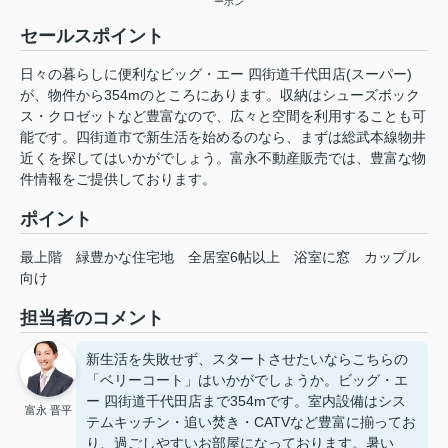
ーホン
セールスポイント
日々の暮らしに便利なビッグ・エー 四街道千代田店(スーパー)
が、物件から354mのところにあります。収納はシューズボック
ス・クロゼットなど豊富なので、広々と空間を利用することも可
能です。四街道市で新生活を始めるのなら、まずは総武本線物井
近くを探してはいかがでしょう。富永不動産販売では、豊富な物
件情報をご提供しております。
ポイント
最上階
緑豊かな住宅地
全居室6帖以上
浴室に窓
カップル
向け
担当者のコメント
新生活を失敗せず、スタートさせたいならこちらの
「ベリーコート」はいかがでしょうか。ビッグ・エ
ー 四街道千代田店まで354mです。室内設備はシス
富永 晋平
テムキッチン・追い焚き・CATVなど豊富に揃ってお
り、過ごしやすいお部屋になっております。暑い