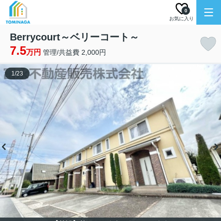
0
お気に入り
Berrycourt～ベリーコート～
7.5
万円
管理/共益費 2,000円
1
/
23