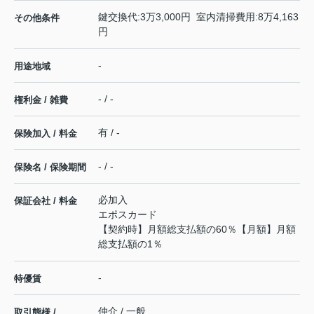
鍵交換代:3万3,000円 室内清掃費用:8万4,163
その他条件
円
-
用途地域
- / -
権利金 / 雑費
有 / -
保険加入 / 料金
- / -
保険名 / 保険期間
必加入
保証会社 / 料金
エポスカード
【契約時】月額総支払額の60％【月額】月額
総支払額の1％
-
特優賃
仲介 / 一般
取引態様 /