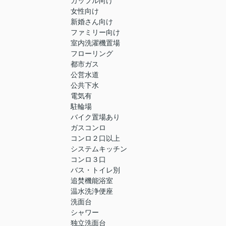
カップル向け
女性向け
新婚さん向け
ファミリー向け
室内洗濯機置場
フローリング
都市ガス
公営水道
公共下水
電気有
駐輪場
バイク置場あり
ガスコンロ
コンロ２口以上
システムキッチン
コンロ３口
バス・トイレ別
追焚機能浴室
温水洗浄便座
洗面台
シャワー
独立洗面台