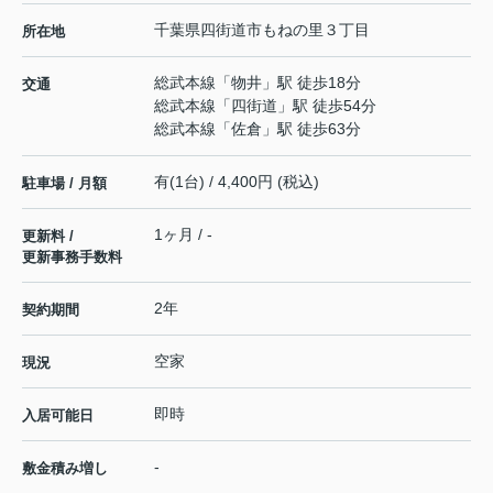
千葉県
四街道市
もねの里
３丁目
所在地
総武本線
「
物井
」駅 徒歩18分
交通
総武本線
「
四街道
」駅 徒歩54分
総武本線
「
佐倉
」駅 徒歩63分
有(1台) / 4,400円 (税込)
駐車場 / 月額
1ヶ月 / -
更新料 /
更新事務手数料
2年
契約期間
空家
現況
即時
入居可能日
-
敷金積み増し