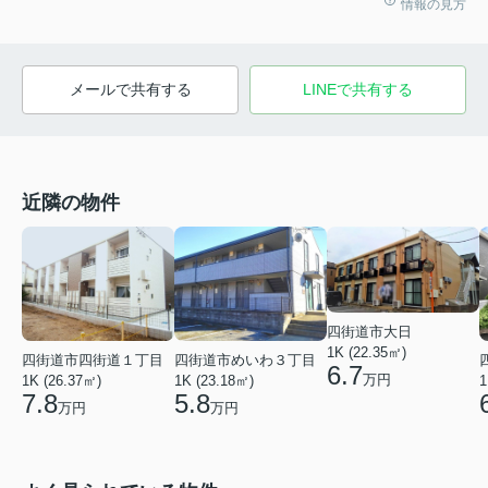
情報の見方
メールで共有する
LINEで共有する
近隣の物件
四街道市大日
1K (22.35㎡)
四街道市四街道１丁目
四街道市めいわ３丁目
6.7
万円
1K (26.37㎡)
1K (23.18㎡)
1
7.8
5.8
万円
万円