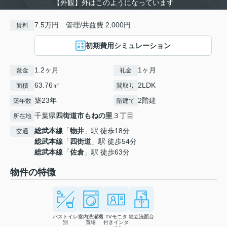
【外観】外はこのようになっています
7.5万円 管理/共益費 2,000円
賃料
初期費用シミュレーション
1.2ヶ月
1ヶ月
敷金
礼金
63.76㎡
2LDK
面積
間取り
築23年
2階建
築年数
階建て
千葉県
四街道市
もねの里
３丁目
所在地
総武本線
「
物井
」駅 徒歩18分
交通
総武本線
「
四街道
」駅 徒歩54分
総武本線
「
佐倉
」駅 徒歩63分
物件の特徴
バストイレ
室内洗濯機
TVモニタ
独立洗面台
別
置場
付きインタ