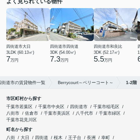
よく見られている物件
四街道市大日
四街道市四街道
四街道市和良比
3LDK (60.13㎡)
3DK (54.00㎡)
3DK (52.17㎡)
1
7
7.3
5.5
万円
万円
万円
四街道市の賃貸物件一覧
Berrycourt～ベリーコート～
1-2階
市区町村から探す
千葉市若葉区
千葉市中央区
四街道市
千葉市稲毛区
八街市
佐倉市
千葉市美浜区
八千代市
千葉市緑区
千葉市花見川区
町名から探す
八街
大日
四街道
桜木
王子台
長洲
幸町