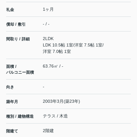
1ヶ月
礼金
- / -
償却 / 敷引
2LDK
間取り / 詳細
LDK 10.5帖 1室
/
洋室 7.5帖 1室
/
洋室 7.0帖 1室
63.76㎡ / -
面積 /
バルコニー面積
-
向き
2003年3月(築23年)
築年月
テラス / 木造
種別 / 建物構造
2階建
階建て